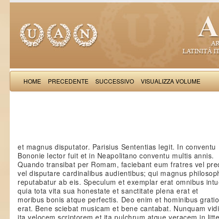
HOME
PRECEDENTE
SUCCESSIVO
VISUALIZZA VOLUME
Salimb
et magnus disputator. Parisius Sententias legit. In conventu
Bononie lector fuit et in Neapolitano conventu multis annis.
Quando transibat per Romam, faciebant eum fratres vel pre
vel disputare cardinalibus audientibus; qui magnus philoso
reputabatur ab eis. Speculum et exemplar erat omnibus intu
quia tota vita sua honestate et sanctitate plena erat et
moribus bonis atque perfectis. Deo enim et hominibus grati
erat. Bene sciebat musicam et bene cantabat. Nunquam vid
ita velocem scriptorem et ita pulchrum atque veracem in litt