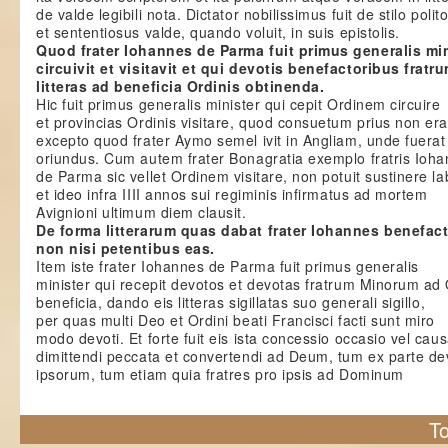
de valde legibili nota. Dictator nobilissimus fuit de stilo polit
et sententiosus valde, quando voluit, in suis epistolis.
Quod frater Iohannes de Parma fuit primus generalis mi
circuivit et visitavit et qui devotis benefactoribus fratr
litteras ad beneficia Ordinis obtinenda.
Hic fuit primus generalis minister qui cepit Ordinem circuire
et provincias Ordinis visitare, quod consuetum prius non era
excepto quod frater Aymo semel ivit in Angliam, unde fuerat
oriundus. Cum autem frater Bonagratia exemplo fratris Ioha
de Parma sic vellet Ordinem visitare, non potuit sustinere la
et ideo infra IIII annos sui regiminis infirmatus ad mortem
Avignioni ultimum diem clausit.
De forma litterarum quas dabat frater Iohannes benefact
non nisi petentibus eas.
Item iste frater Iohannes de Parma fuit primus generalis
minister qui recepit devotos et devotas fratrum Minorum ad 
beneficia, dando eis litteras sigillatas suo generali sigillo,
per quas multi Deo et Ordini beati Francisci facti sunt miro
modo devoti. Et forte fuit eis ista concessio occasio vel cau
dimittendi peccata et convertendi ad Deum, tum ex parte de
ipsorum, tum etiam quia fratres pro ipsis ad Dominum
To