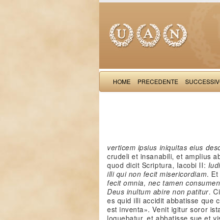
HOME
PRECEDENTE
SUCCESSI
verticem ipsius iniquitas eius de
crudeli et insanabili, et amplius 
quod dicit Scriptura, Iacobi II:
Iud
illi qui non fecit misericordiam
. E
fecit omnia, nec tamen consumen
Deus inultum abire non patitur
. C
es quid illi accidit abbatisse que 
est inventa». Venit igitur soror is
loquebatur, et abbatisse sue et vis