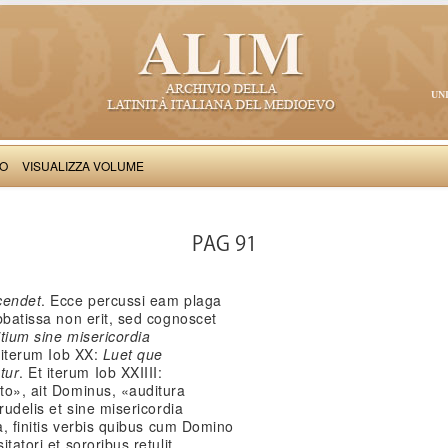
UN
VO
VISUALIZZA VOLUME
Salimbene de Adam: Cronica
PAG 91
scendet
. Ecce percussi eam plaga
abbatissa non erit, sed cognoscet
itium sine misericordia
t iterum Iob XX:
Luet que
tur
. Et iterum Iob XXIIII:
ito», ait Dominus, «auditura
crudelis et sine misericordia
ta, finitis verbis quibus cum Domino
itatori et sororibus retulit