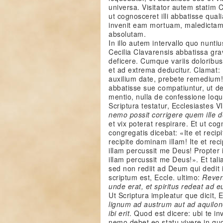
universa. Visitator autem statim
ut cognosceret illi abbatisse qual
invenit eam mortuam, maledicta
absolutam.
In illo autem intervallo quo nunti
Cecilia Clavarensis abbatissa grav
deficere. Cumque variis doloribus
et ad extrema deducitur. Clamat: 
auxilium date, prebete remedium!
abbatisse sue compatiuntur, ut de
mentio, nulla de confessione loq
Scriptura testatur, Ecclesiastes V
nemo possit corrigere quem ille d
et vix poterat respirare. Et ut co
congregatis dicebat: «Ite et recip
recipite dominam illam! Ite et rec
illam percussit me Deus! Propter 
illam percussit me Deus!». Et tali
sed non rediit ad Deum qui dedit 
scriptum est, Eccle. ultimo:
Rever
unde erat, et spiritus redeat ad e
Ut Scriptura impleatur que dicit, 
lignum ad austrum aut ad aquilon
ibi erit
. Quod est dicere: ubi te in
nemo debet eo statu vivere in quo 