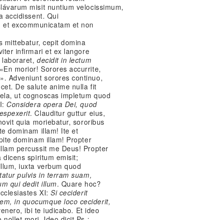
 Clávarum misit nuntium velocissimum,
ia accidissent. Qui
m et excommunicatam et non
us mittebatur, cepit domina
iter infirmari et ex langore
 laboraret,
decidit in lectum
«En morior! Sorores accurrite,
». Adveniunt sorores continuo,
cet. De salute anime nulla fit
uela, ut cognoscas impletum quod
II:
Considera opera Dei, quod
espexerit
. Clauditur guttur eius,
gnovit quia moriebatur, sororibus
ite dominam illam! Ite et
ipite dominam illam! Propter
illam percussit me Deus! Propter
a dicens spiritum emisit;
illum, iuxta verbum quod
tatur pulvis in terram suam,
um qui dedit illum
. Quare hoc?
Ecclesiastes XI:
Si ceciderit
em, in quocumque loco ceciderit,
venero, ibi te iudicabo. Et ideo
nollet mori. Ideo dicit Ps.: