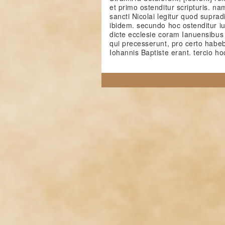
et primo ostenditur scripturis. na
sancti Nicolai legitur quod suprad
ibidem. secundo hoc ostenditur i
dicte ecclesie coram Ianuensibus 
qui precesserunt, pro certo habeba
Iohannis Baptiste erant. tercio ho