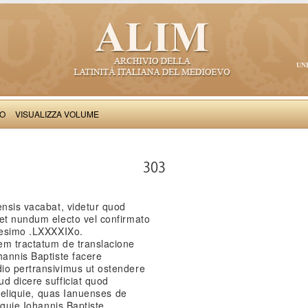
UN
VO
VISUALIZZA VOLUME
Iacobus de Varagine: Chronica civitatis Ianuensis
303
ensis vacabat, videtur quod
 et nundum electo vel confirmato
llesimo .LXXXXIXo.
em tractatum de translacione
hannis Baptiste facere
io pertransivimus ut ostendere
d dicere sufficiat quod
e reliquie, quas Ianuenses de
iquie Iohannis Baptiste.