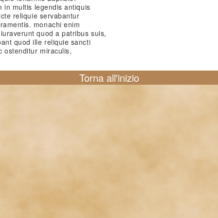
m in multis legendis antiquis
icte reliquie servabantur
uramentis. monachi enim
iuraverunt quod a patribus suis,
nt quod ille reliquie sancti
c ostenditur miraculis,
Torna all'inizio