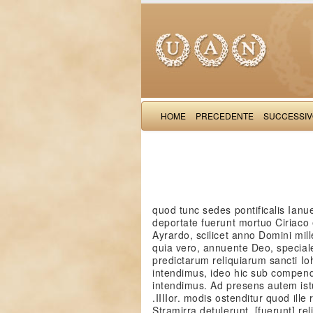
HOME
PRECEDENTE
SUCCESSI
quod tunc sedes pontificalis Ianu
deportate fuerunt mortuo Ciriaco
Ayrardo, scilicet anno Domini mi
quia vero, annuente Deo, special
predictarum reliquiarum sancti Io
intendimus, ideo hic sub compend
intendimus. Ad presens autem istu
.IIIIor. modis ostenditur quod ill
Stramirra detulerunt, [fuerunt] rel