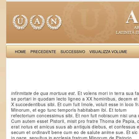
HOME
PRECEDENTE
SUCCESSIVO
VISUALIZZA VOLUME
Salimb
infirmitate
de
qua mortuus est
. Et volens mori in terra sua f
se portari in quodam lecto ligneo a XX hominibus, decem et
X succedentibus sibi. Et cum fuit Imole, voluit esse in loco f
Minorum, et ego tunc temporis habitabam ibi. Et totum
refectorium concessimus sibi. Et non fuit nobiscum nisi una 
Cum autem esset Pistorii, misit pro fratre Thoma de Papia, 
erat notus et amicus suus ab antiquis diebus, et confessus 
secum et ordinavit bene cum eo de salute anime sue. Et sic 
in pace, sepultus in ecclesia fratrum Minorum de Pistorio.