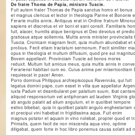
De fratre Thoma de Papia, ministro Tuscie.
Fuit autem frater Thomas de Papia sanctus homo et bonus
et magnus clericus et lector in theologia Parme et Bononie e
Ferarie multis annis. Antiquus erat in Ordine fratrum Minor
sapiens et discretus et vir boni et sani consili. Familiaris ho
fuit, alacer, humilis atque benignus et Deo devotus et predic
gratiosus atque sollemnis. Multis annis minister provincialis f
Tuscia. Cronicam magnam fecit, quia multum abundabat et 
prolixus. Fecit etiam tractatum sermonum. Fecit similiter 
opus in theologia et multum diffusum, quod pre sui magnitu
Bovem appellavit. Provinciam Tuscie ad bonos mores
reduxit. Multum fuit amicus meus, quia multis annis in conv
Ferariensi habitavi cum eo. Cuius anima per misericordiam 
requiescat in pace! Amen.
Porro dominus Philippus archiepiscopus Ravennás, qui fuit
legatus domini pape, cum esset in villa que appellatur Arge
iuxta Padum et deambularet per palatium suum, ibat canta
aliquod responsorium vel antiphonam ad laudem Virginis glo
ab angulo palatii ad alium angulum, et in quolibet tempore
estivo bibebat, quia in quolibet palatii angulo enghestariam 
et precipui vini habebat in frigidissima aqua. Fuit enim
magnus potator et aquam in vino nolebat, propter quod et t
Primatis, quem fecit de non miscenda aqua vino, optime
diligebat, quem forte in hoc libro ponemus causa solatii ad 