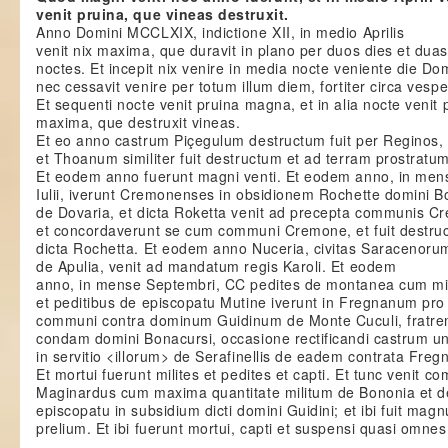
venit pruina, que vineas destruxit.
Anno Domini MCCLXIX, indictione XII, in medio Aprilis
venit nix maxima, que duravit in plano per duos dies et duas
noctes. Et incepit nix venire in media nocte veniente die Do
nec cessavit venire per totum illum diem, fortiter circa vespe
Et sequenti nocte venit pruina magna, et in alia nocte venit 
maxima, que destruxit vineas.
Et eo anno castrum Piçegulum destructum fuit per Reginos,
et Thoanum similiter fuit destructum et ad terram prostratum
Et eodem anno fuerunt magni venti. Et eodem anno, in men
Iulii, iverunt Cremonenses in obsidionem Rochette domini Bo
de Dovaria, et dicta Roketta venit ad precepta communis C
et concordaverunt se cum communi Cremone, et fuit destru
dicta Rochetta. Et eodem anno Nuceria, civitas Saracenoru
de Apulia, venit ad mandatum regis Karoli. Et eodem
anno, in mense Septembri, CC pedites de montanea cum mil
et peditibus de episcopatu Mutine iverunt in Fregnanum pro
communi contra dominum Guidinum de Monte Cuculi, fratr
condam domini Bonacursi, occasione rectificandi castrum 
in servitio <illorum> de Serafinellis de eadem contrata Fregn
Et mortui fuerunt milites et pedites et capti. Et tunc venit c
Maginardus cum maxima quantitate militum de Bononia et d
episcopatu in subsidium dicti domini Guidini; et ibi fuit mag
prelium. Et ibi fuerunt mortui, capti et suspensi quasi omnes