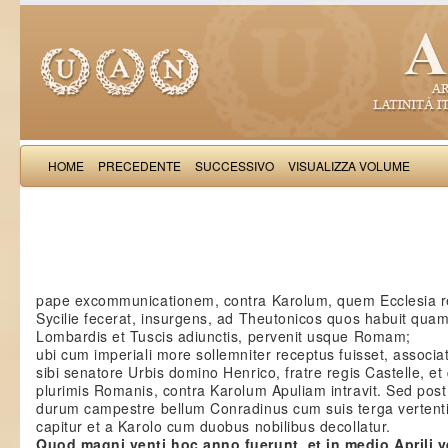
HOME
PRECEDENTE
SUCCESSIVO
VISUALIZZA VOLUME
Salimb
pape excommunicationem, contra Karolum, quem Ecclesia 
Sycilie fecerat, insurgens, ad Theutonicos quos habuit quam
Lombardis et Tuscis adiunctis, pervenit usque Romam;
ubi cum imperiali more sollemniter receptus fuisset, associa
sibi senatore Urbis domino Henrico, fratre regis Castelle, e
plurimis Romanis, contra Karolum Apuliam intravit. Sed post
durum campestre bellum Conradinus cum suis terga vertent
capitur et a Karolo cum duobus nobilibus decollatur.
Quod magni venti hoc anno fuerunt, et in medio Aprili 