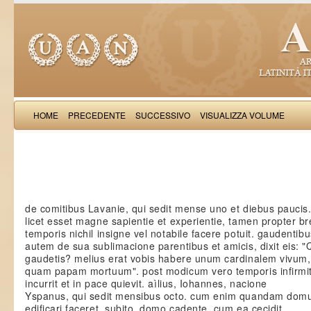
HOME
PRECEDENTE
SUCCESSIVO
VISUALIZZA VOLUME
Iacobus de Varagi
de comitibus Lavanie, qui sedit mense uno et diebus paucis. 
licet esset magne sapientie et experientie, tamen propter b
temporis nichil insigne vel notabile facere potuit. gaudentibu
autem de sua sublimacione parentibus et amicis, dixit eis: 
gaudetis? melius erat vobis habere unum cardinalem vivum,
quam papam mortuum". post modicum vero temporis infirmi
incurrit et in pace quievit. aìlius, Iohannes, nacione
Yspanus, qui sedit mensibus octo. cum enim quandam do
edificari faceret, subito, domo cadente, cum ea cecidit