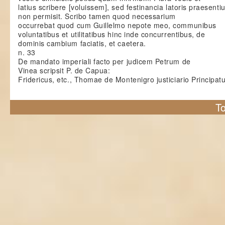
latius scribere [voluissem], sed festinancia latoris praesenti
non permisit. Scribo tamen quod necessarium
occurrebat quod cum Guillelmo nepote meo, communibus
voluntatibus et utilitatibus hinc inde concurrentibus, de
dominis cambium faciatis, et caetera.
n. 33
De mandato imperiali facto per judicem Petrum de
Vinea scripsit P. de Capua:
Fridericus, etc., Thomae de Montenigro justiciario Principat
To