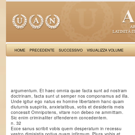
HOME
PRECEDENTE
SUCCESSIVO
VISUALIZZA VOLUME
Petrus de Vinea: Epis
argumentum. Et haec omnia quae facta sunt ad nostram
doctrinam, facta sunt ut semper nos componamus ad illa.
Unde igitur ego natus ex homine libertatem hanc quam
diuturnis suspiriis, anxietatibus, votis et desideriis meis
concessit Omnipotens, vitare non debeo ne ammittam.
Sic enim criminaliter offenderem concedentem.
n. 32
Ecce sanus scribit vobis quem desperatum in recessu
vestro dimisistis potius quam infirmum. Plura vobis et