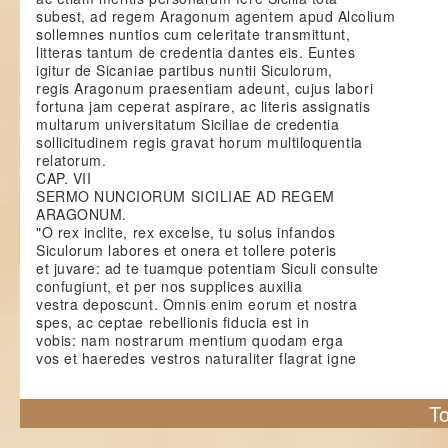
subest, ad regem Aragonum agentem apud Alcolium
sollemnes nuntios cum celeritate transmittunt,
litteras tantum de credentia dantes eis. Euntes
igitur de Sicaniae partibus nuntii Siculorum,
regis Aragonum praesentiam adeunt, cujus labori
fortuna jam ceperat aspirare, ac literis assignatis
multarum universitatum Siciliae de credentia
sollicitudinem regis gravat horum multiloquentia
relatorum.
CAP. VII
SERMO NUNCIORUM SICILIAE AD REGEM
ARAGONUM.
"O rex inclite, rex excelse, tu solus infandos
Siculorum labores et onera et tollere poteris
et juvare: ad te tuamque potentiam Siculi consulte
confugiunt, et per nos supplices auxilia
vestra deposcunt. Omnis enim eorum et nostra
spes, ac ceptae rebellionis fiducia est in
vobis: nam nostrarum mentium quodam erga
vos et haeredes vestros naturaliter flagrat igne
To