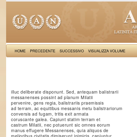
HOME
PRECEDENTE
SUCCESSIVO
VISUALIZZA VOLUME
Saba Malasp
illuc deliberate disponunt. Sed, antequam balistrarii
messanenses possint ad planum Milatii
pervenire, gens regia, balistrariis praemissis
ad terram, ac equitibus messanis metu balistrariorum
conversis ad fugam, tritis exit armata
coruscante galea. Capiunt statim terram et
castrum Milatii, nec potuerunt sic omnes eorum
manus effugere Messanenses, quia aliquos de
melioribus civitatis dimiserunt inimicis, capiuntur