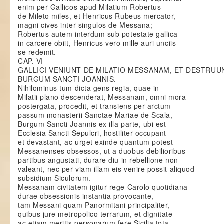
enim per Gallicos apud Milatium Robertus
de Mileto miles, et Henricus Rubeus mercator,
magni cives inter singulos de Messana;
Robertus autem interdum sub potestate gallica
in carcere obiit, Henricus vero mille auri unciis
se redemit.
CAP. VI
GALLICI VENIUNT DE MILATIO MESSANAM, ET DESTRUU
BURGUM SANCTI JOANNIS.
Nihilominus tum dicta gens regia, quae in
Milatii plano descenderat, Messanam, omni mora
postergata, procedit, et transiens per arctum
passum monasterii Sanctae Mariae de Scala,
Burgum Sancti Joannis ex illa parte, ubi est
Ecclesia Sancti Sepulcri, hostiliter occupant
et devastant, ac urget exinde quantum potest
Messanenses obsessos, ut a duobus debilioribus
partibus angustati, durare diu in rebellione non
valeant, nec per viam illam eis venire possit aliquod
subsidium Siculorum.
Messanam civitatem igitur rege Carolo quotidiana
durae obsessionis instantia provocante,
tam Messani quam Panormitani principaliter,
quibus jure metropolico terrarum, et dignitate
ac etiam meritis personarum fere Sicilia tota