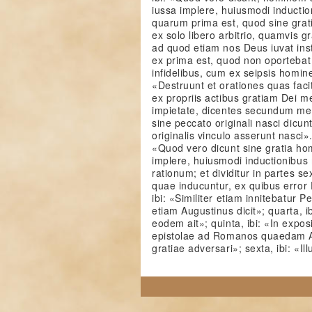
iussa implere, huiusmodi inducti
quarum prima est, quod sine grat
ex solo libero arbitrio, quamvis g
ad quod etiam nos Deus iuvat in
ex prima est, quod non oportebat
infidelibus, cum ex seipsis homin
«Destruunt et orationes quas facit
ex propriis actibus gratiam Dei m
impietate, dicentes secundum mer
sine peccato originali nasci dicunt
originalis vinculo asserunt nasci»
«Quod vero dicunt sine gratia ho
implere, huiusmodi inductionibus 
rationum; et dividitur in partes s
quae inducuntur, ex quibus error P
ibi: «Similiter etiam innitebatur Pe
etiam Augustinus dicit»; quarta, i
eodem ait»; quinta, ibi: «In exp
epistolae ad Romanos quaedam Au
gratiae adversari»; sexta, ibi: «Il