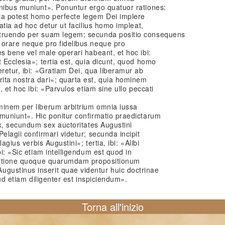
onibus muniunt». Ponuntur ergo quatuor rationes:
ia potest homo perfecte legem Dei implere
ratia ad hoc detur ut facilius homo impleat,
struendo per suam legem; secunda positio consequens
 orare neque pro fidelibus neque pro
es bene vel male operari habeant, et hoc ibi:
 Ecclesia»; tertia est, quia dicunt, quod homo
eretur, ibi: «Gratiam Dei, qua liberamur ab
ita nostra dari»; quarta est, quia hominem
, et hoc ibi: «Parvulos etiam sine ullo peccati
.
minem per liberum arbitrium omnia iussa
muniunt». Hic ponitur confirmatio praedictarum
ex, secundum sex auctoritates Augustini
elagii confirmari videtur; secunda incipit
lagius verbis Augustini»; tertia, ibi: «Alibi
bi: «Sic etiam intelligendum est quod in
ositione quoque quarumdam propositionum
gustinus inserit quae videntur huic doctrinae
lud etiam diligenter est inspiciendum».
Torna all'inizio