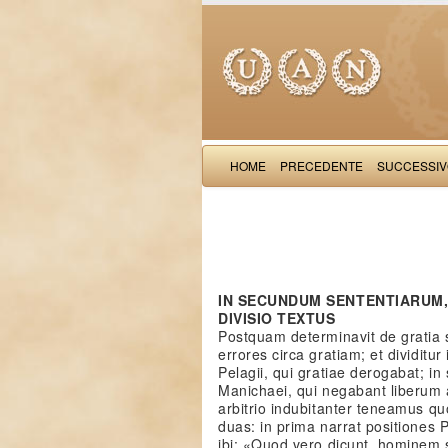
HOME
PRECEDENTE
SUCCESSI
IN SECUNDUM SENTENTIARUM, 
DIVISIO TEXTUS
Postquam determinavit de gratia
errores circa gratiam; et dividitu
Pelagii, qui gratiae derogabat; in
Manichaei, qui negabant liberum ar
arbitrio indubitanter teneamus qu
duas: in prima narrat positiones P
ibi: «Quod vero dicunt, hominem s