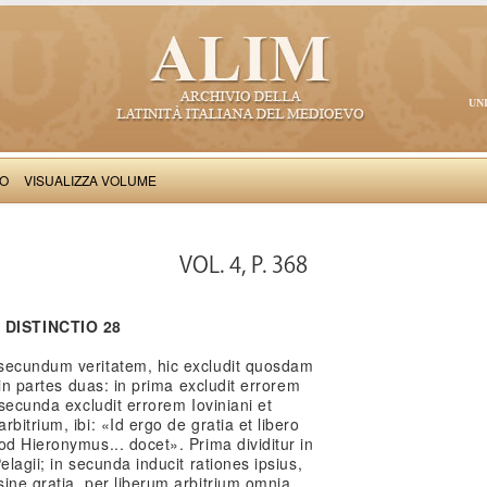
UN
VO
VISUALIZZA VOLUME
Thomas Aquinas: Scriptum super Libros Sententiarum, II
VOL. 4, P. 368
DISTINCTIO 28
 secundum veritatem, hic excludit quosdam
r in partes duas: in prima excludit errorem
 secunda excludit errorem Ioviniani et
bitrium, ibi: «Id ergo de gratia et libero
od Hieronymus... docet». Prima dividitur in
elagii; in secunda inducit rationes ipsius,
ine gratia, per liberum arbitrium omnia