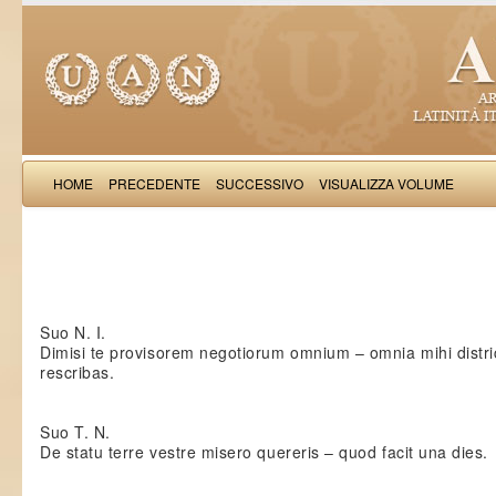
HOME
PRECEDENTE
SUCCESSIVO
VISUALIZZA VOLUME
: Epistolae 
Suo N. I.
Dimisi te provisorem negotiorum omnium – omnia mihi distri
rescribas.
Suo T. N.
De statu terre vestre misero quereris – quod facit una dies.