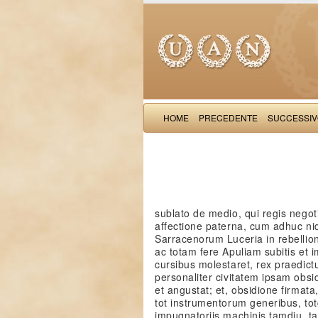
HOME
PRECEDENTE
SUCCESSI
sublato de medio, qui regis nego
affectione paterna, cum adhuc ni
Sarracenorum Luceria in rebellion
ac totam fere Apuliam subitis et i
cursibus molestaret, rex praedi
personaliter civitatem ipsam obsi
et angustat; et, obsidione firmata
tot instrumentorum generibus, to
impugnatoriis machinis tamdiu, ta