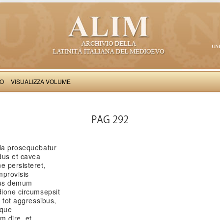
UN
VO
VISUALIZZA VOLUME
Saba Malaspina: Rerum Sicularum libri
PAG 292
tia prosequebatur
dus et cavea
e persisteret,
mprovisis
ctus demum
dione circumsepsit
, tot aggressibus,
tque
m dire, et