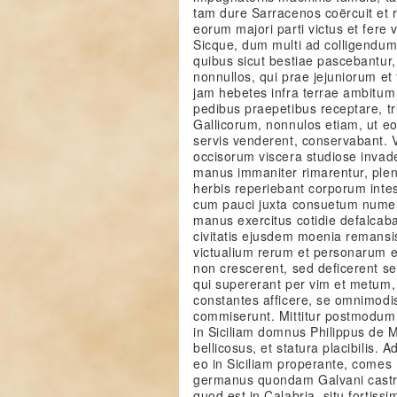
tam dure Sarracenos coërcuit et r
eorum majori parti victus et fere v
Sicque, dum multi ad colligendum
quibus sicut bestiae pascebantur,
nonnullos, qui prae jejuniorum et
jam hebetes infra terrae ambitum
pedibus praepetibus receptare, tr
Gallicorum, nonnulos etiam, ut e
servis venderent, conservabant.
occisorum viscera studiose invad
manus immaniter rimarentur, ple
herbis reperiebant corporum inte
cum pauci juxta consuetum nume
manus exercitus cotidie defalcaba
civitatis ejusdem moenia remansis
victualium rerum et personarum 
non crescerent, sed deficerent se
qui supererant per vim et metum, 
constantes afficere, se omnimodis
commiserunt. Mittitur postmodum 
in Siciliam domnus Philippus de 
bellicosus, et statura placibilis. 
eo in Siciliam properante, comes
germanus quondam Galvani castr
quod est in Calabria, situ fortiss