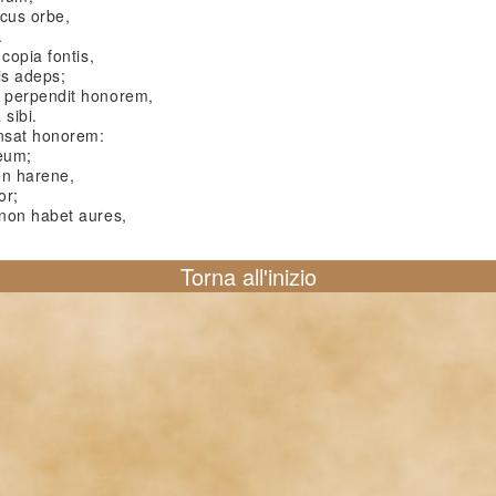
icus orbe,
.
copia fontis,
is adeps;
 perpendit honorem,
sibi.
nsat honorem:
 eum;
en harene,
or;
non habet aures,
Torna all'inizio