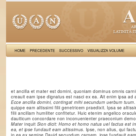
HOME
PRECEDENTE
SUCCESSIVO
VISUALIZZA VOLUME
Paulinus Aquileiensis: Contr
et ancilla et mater est domini, quoniam dominus omnis carni
creauit eam ipse dignatus est nasci ex ea. Ait enim ipsa ad
Ecce ancilla domini, contingat mihi secundum uerbum tuum
quippe eam altissimi filii genetricem praedixit. Ipsa se altiss
filii ancillam humiliter confitetur. Huic etenim angelico oracul
dauiticum concordare non inconuenienter praeconium demon
Mater
inquit
Sion dicit: Homo et homo natus uel factus est i
ea, et ipse fundauit eam altissimus.
Ipse, non alius, qui fact
in ea ex semine Dauid secundum carnem, ipse fundauit ea