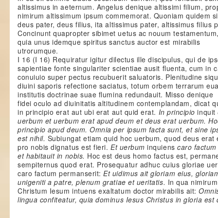
altissimus in aeternum. Angelus denique altissimi filium, pr
nimirum altissimum ipsum commemorat. Quoniam quidem si
deus pater, deus filius, ita altissimus pater, altissimus filius 
Concinunt quapropter sibimet uetus ac nouum testamentum
quia unus idemque spiritus sanctus auctor est mirabilis
utrorumque.
I 16
(I 16) Requiratur igitur dilectus ille discipulus, qui de ip
sapientiae fonte singulariter scientiae ausit fluenta, cum in
conuiuio super pectus recubuerit saluatoris. Plenitudine siq
diuini saporis refectione saciatus, totum orbem terrarum eua
institutis doctrinae suae flumina redundauit. Misso denique
fidei oculo ad diuinitatis altitudinem contemplandam, dicat q
in principio erat aut ubi erat aut quid erat.
In principio
inquit
uerbum et uerbum erat apud deum et deus erat uerbum. Hoc
principio apud deum. Omnia per ipsum facta sunt, et sine i
est nihil.
Subiungat etiam quid hoc uerbum, quod deus erat e
pro nobis dignatus est fieri.
Et uerbum
inquiens
caro factum 
et habitauit in nobis.
Hoc est deus homo factus est, perman
sempiternus quod erat. Prosequatur adhuc cuius gloriae u
caro factum permanserit:
Et uidimus ait gloriam eius, gloria
unigeniti a patre, plenum gratiae et ueritatis.
In qua nimirum
Christum Iesum intuens exaltatum doctor mirabilis ait:
Omni
lingua confiteatur, quia dominus Iesus Christus in gloria est 