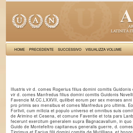
HOME
PRECEDENTE
SUCCESSIVO
VISUALIZZA VOLUME
Petri 
Illustris vir d. comes Rogerius filius domini comitis Guidonis d
vir d. comes Manfredus filius domini comitis Guidonis Novelli 
Favencie M.CC.LXXVII, quilibet eorum per sex menses anni p
pro primis sex mensibus et comes Manfredus pro ultimis. 
Forlivii, cum milicia et populo universo et omnibus suis comit
de Arimino et Cesena, et comune Faventie et tota pars La
fecerunt exercitum generalem supra Bagnacavallum, in quo 
Guido de Montefeltro capitaneus generalis guerre, d. comes
Tigrimus et Facius filii domini comitis de Mutilliana, et hon