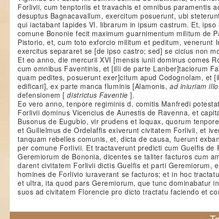
Forlivii, cum tenptoriis et travachis et omnibus paramentis a
desuptus Bagnacavallum, exercitum posuerunt, ubi steterunt
qui iactabant lapides VI. librarum in ipsum castrum. Et, ipso
comune Bononie fecit maximum guarnimentum militum de Pa
Pistorio, et, cum toto exforcio militum et peditum, venerunt
exercitus separaret se [de ipso castro; sed] se cicius non m
Et eo anno, die mercurii XVI [mensis iunii dominus comes R
cum omnibus Faventinis, et [illi de parte Lanber]taciorum F
quam pedites, posuerunt exer]citum apud Codognolam, et [i
edificari], ex parte manca fluminis [Alamonis,
ad iniuriam il
defensionem [
districtus Faventie
].
Eo vero anno, tenpore regiminis d. comitis Manfredi potestat
Forlivii dominus Vicencius de Aunestis de Ravenna, et capitan
Busonus de Eugubio, vir prudens et loquax, quorum tenpor
et Guilielmus de Ordelaffis exiverunt civitatem Forlivii, et iv
tanquam rebelles comunis, et, dicta de causa, fuerunt exban
per comune Forlivii. Et tractaverunt predicti cum Guelfis de 
Geremiorum de Bononia, dicentes se taliter facturos cum ami
darent civitatem Forlivii dictis Guelfis et parti Geremiorum, 
homines de Forlivio iuraverant se facturos; et in hoc tracta
et ultra, ita quod pars Geremiorum, que tunc dominabatur in
suos ad civitatem Florencie pro dicto tractatu faciendo et co
To