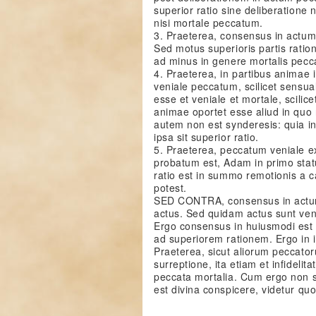
superior ratio sine deliberatione
nisi mortale peccatum.
3. Praeterea, consensus in actum
Sed motus superioris partis ratio
ad minus in genere mortalis pecca
4. Praeterea, in partibus animae i
veniale peccatum, scilicet sensual
esse et veniale et mortale, scilic
animae oportet esse aliud in quo
autem non est synderesis: quia in
ipsa sit superior ratio.
5. Praeterea, peccatum veniale ex 
probatum est, Adam in primo statu
ratio est in summo remotionis a 
potest.
SED CONTRA, consensus in actum 
actus. Sed quidam actus sunt veni
Ergo consensus in huiusmodi est 
ad superiorem rationem. Ergo in 
Praeterea, sicut aliorum peccato
surreptione, ita etiam et infideli
peccata mortalia. Cum ergo non sin
est divina conspicere, videtur qu