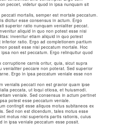
 non peccet, videtur quod in ipsa nunquam sit
 peccati mortalis, semper est mortale peccatum.
nis dicitur esse consensus in actum. Ergo
ti superior ratio nunquam venialiter peccat.
nvenitur aliquid in quo non potest esse nisi
itas: invenitur etiam aliquid in quo potest
et inferior ratio. Ergo ad completionem partium
 non possit esse nisi peccatum mortale. Hoc
 ipsa non est peccatum. Ergo relinquitur quod
corruptione carnis oritur, quia, sicut supra
 venialiter peccare non poterat. Sed superior
carne. Ergo in ipsa peccatum veniale esse non
venialis peccati non est gravior quam ipse
alia peccata, ut loqui otiosa, et huiusmodi.
etiam veniale. Sed consensus in actum pertinet
ipsa potest esse peccatum veniale.
rum contingit esse aliquos motus subitaneos ex
tatis. Sed non est dicendum, tales motus esse
t motus nisi superioris partis rationis, cuius
od in ipsa veniale peccatum esse possit.