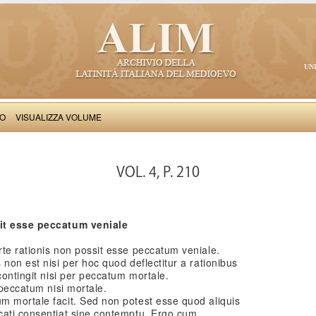
UN
VO
VISUALIZZA VOLUME
Thomas Aquinas: Scriptum super Libros Sententiarum, II
VOL. 4, P. 210
sit esse peccatum veniale
te rationis non possit esse peccatum veniale.
non est nisi per hoc quod deflectitur a rationibus
contingit nisi per peccatum mortale.
 peccatum nisi mortale.
m mortale facit. Sed non potest esse quod aliquis
cati consentiat sine contemptu. Ergo cum