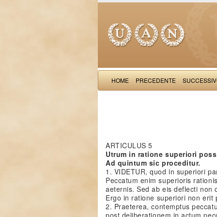
HOME
PRECEDENTE
SUCCESSI
ARTICULUS 5
Utrum in ratione superiori pos
Ad quintum sic proceditur.
1. VIDETUR, quod in superiori par
Peccatum enim superioris rationis 
aeternis. Sed ab eis deflecti non 
Ergo in ratione superiori non erit
2. Praeterea, contemptus peccatu
post deliberationem in actum pec