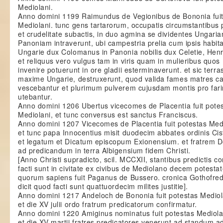
Mediolani.
Anno domini 1199 Raimundus de Vegionibus de Bononia fuit
Mediolani. tunc gens tartarorum, occupatis circumstantibus 
et crudelitate subactis, in duo agmina se dividentes Ungaria
Panoniam intraverunt, ubi campestria prelia cum ipsis habita
Ungarie dux Colomanus in Panonia nobilis dux Celetie, Henri
et reliquus vero vulgus tam in viris quam in mulieribus quos
invenire potuerunt in ore gladii esterminaverunt. et sic terras 
maxime Ungarie, destruxerunt, quod valida fames matres car
vescebantur et plurimum pulverem cujusdam montis pro far
utebantur.
Anno domini 1206 Ubertus vicecomes de Placentia fuit pote
Mediolani, et tunc conversus est sanctus Franciscus.
Anno domini 1207 Vicecomes de Placentia fuit potestas Medi
et tunc papa Innocentius misit duodecim abbates ordinis Ci
et legatum et Dicatum episcopum Exionensium. et fratrem 
ad predicandum in terra Albigensium fidem Christi.
[Anno Christi supradicto, scil. MCCXII, stantibus predictis co
facti sunt in civitate ex civibus de Mediolano decem potestat
quorum sapiens fuit Paganus de Bussero. cronica Gothofre
dicit quod facti sunt quattuordecim milites justitie].
Anno domini 1217 Andeloch de Bononia fuit potestas Mediol
et die XV julii ordo fratrum predicatorum confirmatur.
Anno domini 1220 Amiginus nominatus fuit potestas Mediola
et die XV martii fratres predicatores venerunt ad standum a