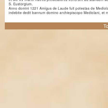
S. Eustorgium.
Anno domini 1221 Amigus de Laude fuit potestas de Mediola
indebite dedit bannum domino archiepiscopo Mediolani, et 
To