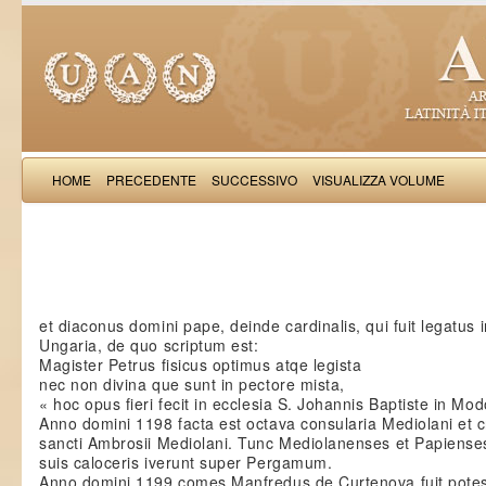
HOME
PRECEDENTE
SUCCESSIVO
VISUALIZZA VOLUME
Gothofred
et diaconus domini pape, deinde cardinalis, qui fuit legatus i
Ungaria, de quo scriptum est:
Magister Petrus fisicus optimus atqe legista
nec non divina que sunt in pectore mista,
« hoc opus fieri fecit in ecclesia S. Johannis Baptiste in Mod
Anno domini 1198 facta est octava consularia Mediolani et c
sancti Ambrosii Mediolani. Tunc Mediolanenses et Papiense
suis caloceris iverunt super Pergamum.
Anno domini 1199 comes Manfredus de Curtenova fuit pote