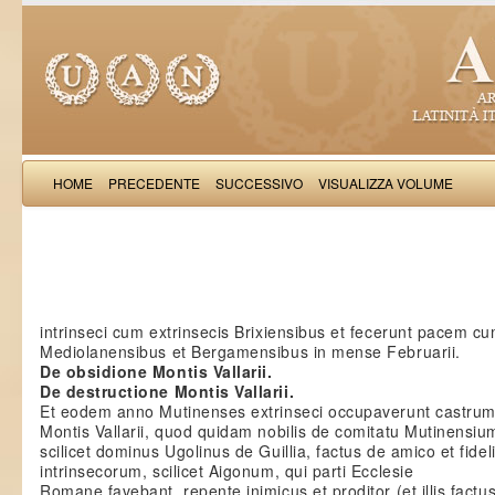
HOME
PRECEDENTE
SUCCESSIVO
VISUALIZZA VOLUME
Salimb
intrinseci cum extrinsecis Brixiensibus et fecerunt pacem c
Mediolanensibus et Bergamensibus in mense Februarii.
De obsidione Montis Vallarii.
De destructione Montis Vallarii.
Et eodem anno Mutinenses extrinseci occupaverunt castru
Montis Vallarii, quod quidam nobilis de comitatu Mutinensiu
scilicet dominus Ugolinus de Guillia, factus de amico et fide
intrinsecorum, scilicet Aigonum, qui parti Ecclesie
Romane favebant, repente inimicus et proditor (et illis factu