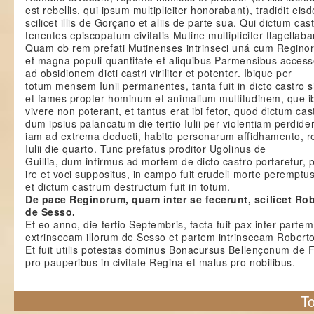
est rebellis, qui ipsum multipliciter honorabant), tradidit eis
scilicet illis de Gorçano et aliis de parte sua. Qui dictum ca
tenentes episcopatum civitatis Mutine multipliciter flagellaba
Quam ob rem prefati Mutinenses intrinseci uná cum Reginor
et magna populi quantitate et aliquibus Parmensibus access
ad obsidionem dicti castri viriliter et potenter. Ibique per
totum mensem Iunii permanentes, tanta fuit in dicto castro si
et fames propter hominum et animalium multitudinem, que i
vivere non poterant, et tantus erat ibi fetor, quod dictum ca
dum ipsius palancatum die tertio Iulii per violentiam perdide
iam ad extrema deducti, habito personarum affidhamento, re
Iulii die quarto. Tunc prefatus proditor Ugolinus de
Guillia, dum infirmus ad mortem de dicto castro portaretur, 
ire et voci suppositus, in campo fuit crudeli morte peremptus
et dictum castrum destructum fuit in totum.
De pace Reginorum, quam inter se fecerunt, scilicet Rob
de Sesso.
Et eo anno, die tertio Septembris, facta fuit pax inter partem
extrinsecam illorum de Sesso et partem intrinsecam Robert
Et fuit utilis potestas dominus Bonacursus Bellençonum de F
pro pauperibus in civitate Regina et malus pro nobilibus.
To