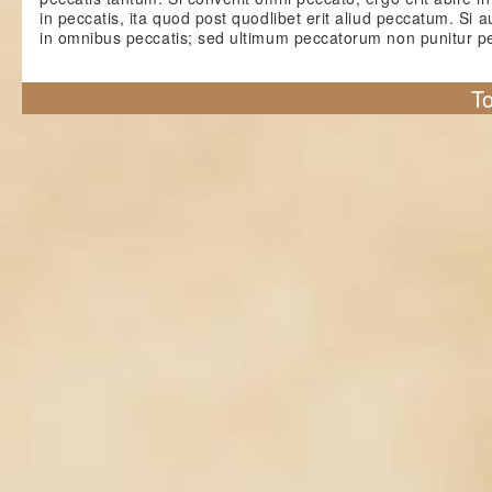
in peccatis, ita quod post quodlibet erit aliud peccatum. S
in omnibus peccatis; sed ultimum peccatorum non punitur p
To