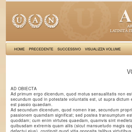
HOME
PRECEDENTE
SUCCESSIVO
VISUALIZZA VOLUME
Thomas Aquinas: Scr
VO
AD OBIECTA
Ad primum ergo dicendum, quod motus sensualitatis non est
secundum quod in potestate voluntatis est, ut supra dictum 
est passio quaedam.
Ad secundum dicendum, quod nomen irae, secundum propri
passionem quamdam significat; sed postea transumptum est
quoddam; cum enim virtutes quaedam, quamvis sint mediet
quibusdam extremis quam aliis (sicut mansuetudo magis op
defectui eius), contingit quod vitia opposita talibus virtuti