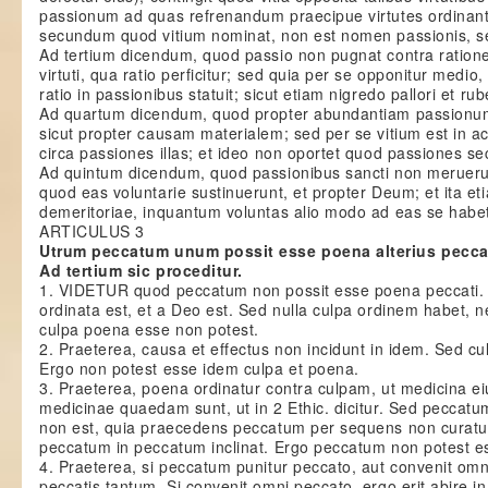
passionum ad quas refrenandum praecipue virtutes ordinant
secundum quod vitium nominat, non est nomen passionis, se
Ad tertium dicendum, quod passio non pugnat contra ration
virtuti, qua ratio perficitur; sed quia per se opponitur medio,
ratio in passionibus statuit; sicut etiam nigredo pallori et rub
Ad quartum dicendum, quod propter abundantiam passionum 
sicut propter causam materialem; sed per se vitium est in ac
circa passiones illas; et ideo non oportet quod passiones se
Ad quintum dicendum, quod passionibus sancti non merueru
quod eas voluntarie sustinuerunt, et propter Deum; et ita e
demeritoriae, inquantum voluntas alio modo ad eas se habe
ARTICULUS 3
Utrum peccatum unum possit esse poena alterius pecca
Ad tertium sic proceditur.
1. VIDETUR quod peccatum non possit esse poena peccati
ordinata est, et a Deo est. Sed nulla culpa ordinem habet, 
culpa poena esse non potest.
2. Praeterea, causa et effectus non incidunt in idem. Sed c
Ergo non potest esse idem culpa et poena.
3. Praeterea, poena ordinatur contra culpam, ut medicina e
medicinae quaedam sunt, ut in 2 Ethic. dicitur. Sed peccat
non est, quia praecedens peccatum per sequens non curatu
peccatum in peccatum inclinat. Ergo peccatum non potest e
4. Praeterea, si peccatum punitur peccato, aut convenit om
peccatis tantum. Si convenit omni peccato, ergo erit abire in