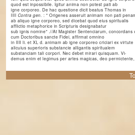
quod est inpossibile. Igitur anima non potest pati ab
igne corporeo. De hac questione dicit beatus Thomas in
IIII
Contra gen.
: " Origenes asseruit animam non pati pena
ab aliquo igne corporeo, sed dicebat quod eius spiritualis
afflictio metaphorice in Scripturis designabatur
sub ignis nomine" .//At Magister Sentenciarum, concordans 
cum Doctoribus sancte Fidei, affirmat omnino
in IIII li. et XL d. animam ab igne corporeo criciari ex virtute
alicuius superioris substancie alligantis spiritualem
substanciam tali corpori. Nec debet mirari quisquam. Vi-
demus enim et legimus per artes magicas, deo permictente,
To