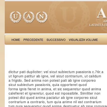
HOME
PRECEDENTE
SUCCESSIVO
VISUALIZZA VOLUME
Dominicus
dicitur pati dupliciter: vel sicut subiectum passionis c.76r.a
ut lignum patitur ab igne, vel sicut contrarium, ut calidum
a frigido. Sed anima non potest pati ab igne corporeo
sicut subiectum passionis, quia opporteret quod
forma ignis fieret in anima, et sic sequeretur quod anima
calefieret et igneretur, quod est inpossibile. Similiter non
potest dici quod anima paciatur ab igne corporeo sicut
contrarium a contrario, tum quia anime nil est contrarium
tum quia sequeretur quod anima destruetur ab igne corpore