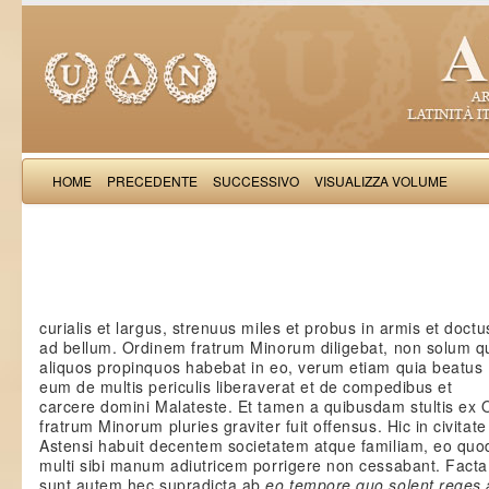
HOME
PRECEDENTE
SUCCESSIVO
VISUALIZZA VOLUME
Salimb
curialis et largus, strenuus miles et probus in armis et doctu
ad bellum. Ordinem fratrum Minorum diligebat, non solum q
aliquos propinquos habebat in eo, verum etiam quia beatus
eum de multis periculis liberaverat et de compedibus et
carcere domini Malateste. Et tamen a quibusdam stultis ex 
fratrum Minorum pluries graviter fuit offensus. Hic in civitate
Astensi habuit decentem societatem atque familiam, eo quo
multi sibi manum adiutricem porrigere non cessabant. Facta
sunt autem hec supradicta ab
eo tempore quo solent reges 