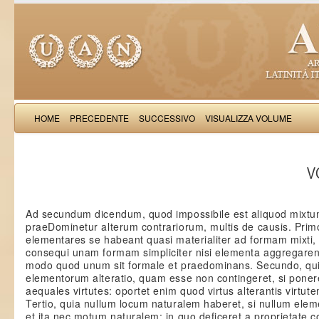
HOME
PRECEDENTE
SUCCESSIVO
VISUALIZZA VOLUME
Thomas Aquinas: Scr
VO
Ad secundum dicendum, quod impossibile est aliquod mixtu
praeDominetur alterum contrariorum, multis de causis. Pri
elementares se habeant quasi materialiter ad formam mixti
consequi unam formam simpliciter nisi elementa aggregaren
modo quod unum sit formale et praedominans. Secundo, qui
elementorum alteratio, quam esse non contingeret, si pone
aequales virtutes: oportet enim quod virtus alterantis virtute
Tertio, quia nullum locum naturalem haberet, si nullum ele
et ita nec motum naturalem: in quo deficeret a proprietate c