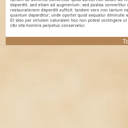
deperditi, sed etiam ad augmentum; sed postea convertitur
restaurationem deperditi sufficit; tandem vero non tantum n
quantum deperditur; unde oportet quod sequatur diminutio e
Et ideo per virtutem naturalem hoc non potest contingere u
cibi vita hominis perpetuo conservetur.
To