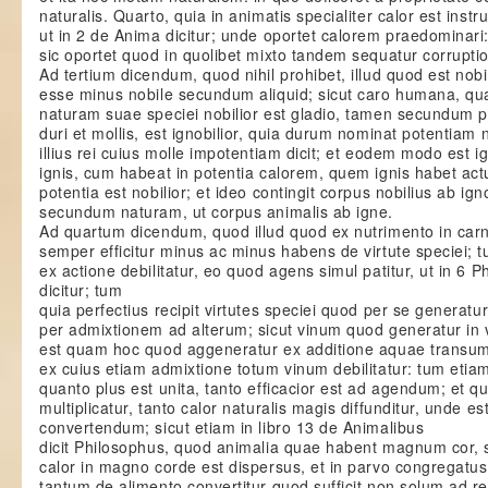
naturalis. Quarto, quia in animatis specialiter calor est ins
ut in 2 de Anima dicitur; unde oportet calorem praedominari:
sic oportet quod in quolibet mixto tandem sequatur corruptio
Ad tertium dicendum, quod nihil prohibet, illud quod est nobil
esse minus nobile secundum aliquid; sicut caro humana, 
naturam suae speciei nobilior est gladio, tamen secundum 
duri et mollis, est ignobilior, quia durum nominat potentiam
illius rei cuius molle impotentiam dicit; et eodem modo est i
ignis, cum habeat in potentia calorem, quem ignis habet ac
potentia est nobilior; et ideo contingit corpus nobilius ab igno
secundum naturam, ut corpus animalis ab igne.
Ad quartum dicendum, quod illud quod ex nutrimento in carn
semper efficitur minus ac minus habens de virtute speciei; tu
ex actione debilitatur, eo quod agens simul patitur, ut in 6 P
dicitur; tum
quia perfectius recipit virtutes speciei quod per se genera
per admixtionem ad alterum; sicut vinum quod generatur in v
est quam hoc quod aggeneratur ex additione aquae transum
ex cuius etiam admixtione totum vinum debilitatur: tum etia
quanto plus est unita, tanto efficacior est ad agendum; et 
multiplicatur, tanto calor naturalis magis diffunditur, unde e
convertendum; sicut etiam in libro 13 de Animalibus
dicit Philosophus, quod animalia quae habent magnum cor, s
calor in magno corde est dispersus, et in parvo congregatus:
tantum de alimento convertitur quod sufficit non solum ad r