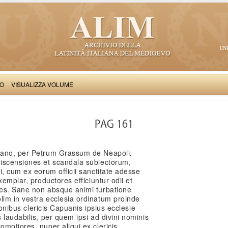
UN
VO
VISUALIZZA VOLUME
Petrus Grassus de Neapoli: Epistolae
PAG 161
uano, per Petrum Grassum de Neapoli.
iscensiones et scandala subiectorum,
i, cum ex eorum officii sanctitate adesse
xemplar, productores efficiuntur odii et
es. Sane non absque animi turbatione
im in vestra ecclesia ordinatum proinde
tionibus clericis Capuanis ipsius ecclesie
 laudabilis, per quem ipsi ad divini nominis
mptiores, nuper aliqui ex clericis