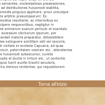
n servantes, ecclesiasticas possessiones,
 ad distributiones huiusmodi stabilita,
comodis pinguius applicare, prout unicuique
tis arbitrio presumpserunt. Ex
modica resultante, ac inferioribus ex
cipere nequeuntibus, negligitur in
ine animarum suarum periculo et scandalo
m excessum clericorum ipsorum, per
scandali materia preparatur, detestabilem
s extinguere scintillam odii vel rancoris,
in civitate et ecclesia Capuana, ad quas
ectum, paternitatem vestram etc., attendentes
ne huiusmodi subsecuntur, curetis
atis et ductis in irritum etc., ut contentio
opus fuerit auxilio brachii secularis,
ntra clericos renitentes, qui requisitionem
Torna all'inizio