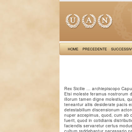
HOME
PRECEDENTE
SUCCESSI
Rex Sicilie … archiepiscopo Cap
Etsi moleste feramus nostrorum d
illorum tamen digne molestius, qu
teneantur aliis desiderate pacis e
detestabilium discensionum actor
nuper accepimus, quod, cum ab ol
fuerit, quod in cotidianis distribu
faciendis servaretur certus modus
cultum reddebantur necessario pro