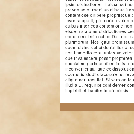
ipsis, ordinationem huiusmodi no
proventus et redditus aliaque iura
contentiose diripere propriisque 
favor suppetit, pro eorum volunta
quibus inter eos contentione non 
eisdem statutas distributiones per
eadem ecclesia cultus Dei, non s
plurimorum. Nos igitur premissu
quem divino cultui detrahitur et 
non immerito reputantes ac volente
que invalescere possit propterea 
specialem gerimus dilectionis aff
inconvenientia, que ex dissolutio
oportunis studiis laborare, ut revoc
aliqua non resultet. Si vero ad id 
illud a … requirite confidenter co
implebit efficaciter in premissis.