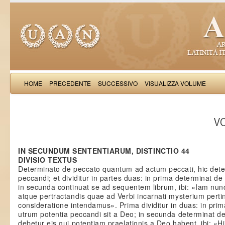
HOME
PRECEDENTE
SUCCESSIVO
VISUALIZZA VOLUME
Thomas Aquinas: Scr
VO
IN SECUNDUM SENTENTIARUM, DISTINCTIO 44
DIVISIO TEXTUS
Determinato de peccato quantum ad actum peccati, hic dete
peccandi; et dividitur in partes duas: in prima determinat de
in secunda continuat se ad sequentem librum, ibi: «Iam nunc 
atque pertractandis quae ad Verbi incarnati mysterium perti
consideratione intendamus». Prima dividitur in duas: in prima
utrum potentia peccandi sit a Deo; in secunda determinat d
debetur eis qui potentiam praelationis a Deo habent, ibi: «Hi