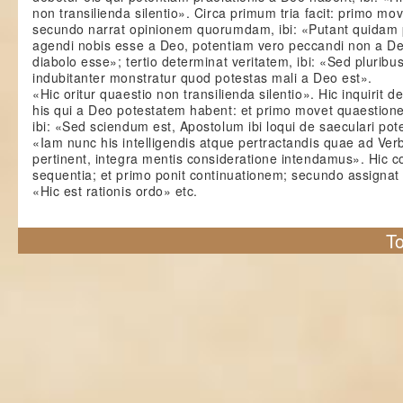
non transilienda silentio». Circa primum tria facit: primo m
secundo narrat opinionem quorumdam, ibi: «Putant quidam 
agendi nobis esse a Deo, potentiam vero peccandi non a Deo
diabolo esse»; tertio determinat veritatem, ibi: «Sed pluribu
indubitanter monstratur quod potestas mali a Deo est».
«Hic oritur quaestio non transilienda silentio». Hic inquirit d
his qui a Deo potestatem habent: et primo movet quaestione
ibi: «Sed sciendum est, Apostolum ibi loqui de saeculari pot
«Iam nunc his intelligendis atque pertractandis quae ad Ver
pertinent, integra mentis consideratione intendamus». Hic c
sequentia; et primo ponit continuationem; secundo assignat 
«Hic est rationis ordo» etc.
To