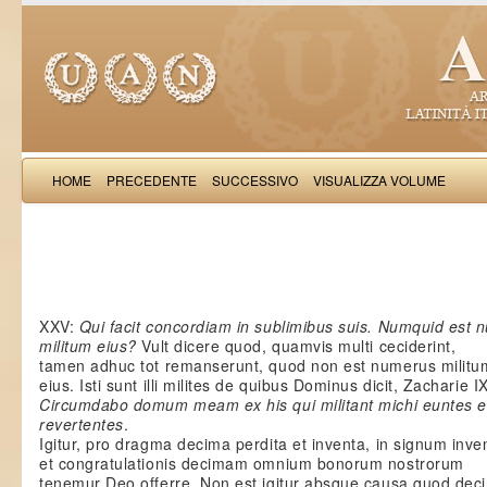
HOME
PRECEDENTE
SUCCESSIVO
VISUALIZZA VOLUME
Salimb
XXV:
Qui facit concordiam in sublimibus suis. Numquid est 
militum eius?
Vult dicere quod, quamvis multi ceciderint,
tamen adhuc tot remanserunt, quod non est numerus militu
eius. Isti sunt illi milites de quibus Dominus dicit, Zacharie IX
Circumdabo domum meam ex his qui militant michi euntes e
revertentes
.
Igitur, pro dragma decima perdita et inventa, in signum inve
et congratulationis decimam omnium bonorum nostrorum
tenemur Deo offerre. Non est igitur absque causa quod dec