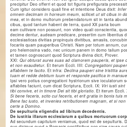
precipitur Deo offerri et quod tot figuris prefigurata precessit
Cum igitur considero quali fine et intentione Deus dixit:
Infer
omnem decimam in horreum meum
, scilicet
ut sit cibus in 
mea
, et in domo multorum prebendatorum sit in tanta abund
cibus, quod tantum habent de terra, quod XX paria boum
eam cultivare non possunt, non video quali conscientia, quo
decime dentur, audeam predicare, presertim cum libentius 
ecclesiasticas divitias propinquis divitibus, amasiis, concubi
focariis quam pauperibus Christi. Nam per totum annum, c
pro helemosina vado, nec unicum panem in domo talium po
et tamen cognoscunt quod Scriptura divina dicit, Prover.
XXI:
Qui obturat aures suas ad clamorem pauperis, et ipse 
et non exaudietur
. Et iterum Eccli. IIII:
Congregationi paupe
affabilem te facito
. Et infra:
Declina pauperi sine tristitia au
tuam et redde debitum tuum et responde pacifica in mansue
Ipsi vero potius congregationi hystrionum sive ioculatorum s
affabiles faciunt, cum dicat Scriptura, Eccli. IX:
Viri iusti sint
tibi convive, et in timore Dei sit tibi gloriatio
. Et iterum Eccli. 
Si bene feceris, scito cui feceris, et erit gratia in bonis tuis 
Bene fac iusto, et invenies retributionem magnam, et si non
certe a Domino
.
De sepulturis eligendis ad libitum decedentis.
De iustitia illarum ecclesiarum a quibus mortuorum cor
Ad secundum capitulum veniamus, quod est de sepulturis. 
quo dicimus quod a Romanis pontificibus non sine causa cui