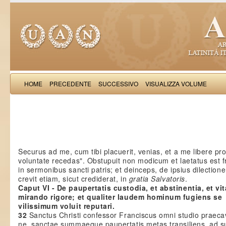
HOME
PRECEDENTE
SUCCESSIVO
VISUALIZZA VOLUME
Iulianus de 
Securus ad me, cum tibi placuerit, venias, et a me libere pro
voluntate recedas". Obstupuit non modicum et laetatus est f
in sermonibus sancti patris; et deinceps, de ipsius dilection
crevit etiam, sicut crediderat, in
gratia Salvatoris
.
Caput VI - De paupertatis custodia, et abstinentia, et vita
mirando rigore; et qualiter laudem hominum fugiens se
vilissimum voluit reputari.
32
Sanctus Christi confessor Franciscus omni studio praeca
ne, sanctae summaeque paupertatis metas transiliens, ad s