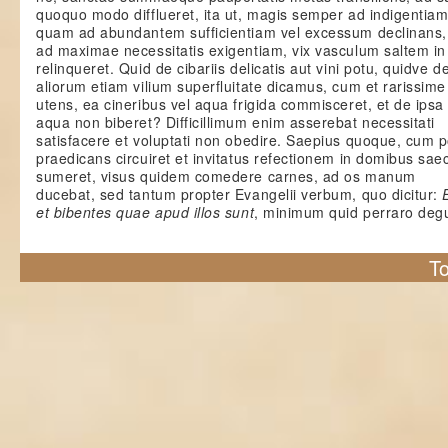
quoquo modo difflueret, ita ut, magis semper ad indigentia
quam ad abundantem sufficientiam vel excessum declinans
ad maximae necessitatis exigentiam, vix vasculum saltem i
relinqueret. Quid de cibariis delicatis aut vini potu, quidve d
aliorum etiam vilium superfluitate dicamus, cum et rarissime
utens, ea cineribus vel aqua frigida commisceret, et de ipsa 
aqua non biberet? Difficillimum enim asserebat necessitati
satisfacere et voluptati non obedire. Saepius quoque, cum 
praedicans circuiret et invitatus refectionem in domibus sae
sumeret, visus quidem comedere carnes, ad os manum
ducebat, sed tantum propter Evangelii verbum, quo dicitur:
et bibentes quae apud illos sunt
, minimum quid perraro deg
To