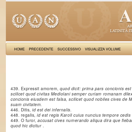
HOME
PRECEDENTE
SUCCESSIVO
VISUALIZZA VOLUME
Stephanardus de Vicomercato: Li
439. Expressit amorem,
quod dicit: prima pars concionis est
scilicet quod civitas Mediolani semper curiam romanam dilexi
concionis eiusdem est falsa, scilicet quod nobiles cives de 
suam civitatem.
446. Ditis,
id est dei infernalis.
448. regalis,
id est regis Karoli cuius nuncius tempore cedis
449. O furor,
accusat cives numerando aliqua dira que fieban
quod hic dicitur
.