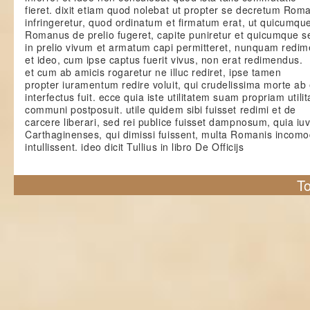
fieret. dixit etiam quod nolebat ut propter se decretum Ro
infringeretur, quod ordinatum et firmatum erat, ut quicumqu
Romanus de prelio fugeret, capite puniretur et quicumque s
in prelio vivum et armatum capi permitteret, nunquam redim
et ideo, cum ipse captus fuerit vivus, non erat redimendus.
et cum ab amicis rogaretur ne illuc rediret, ipse tamen
propter iuramentum redire voluit, qui crudelissima morte ab 
interfectus fuit. ecce quia iste utilitatem suam propriam utilit
communi postposuit. utile quidem sibi fuisset redimi et de
carcere liberari, sed rei publice fuisset dampnosum, quia iu
Carthaginenses, qui dimissi fuissent, multa Romanis incom
intullissent. ideo dicit Tullius in libro De Officijs
To