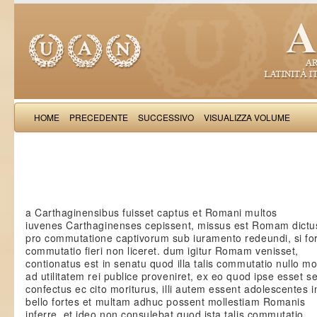
HOME
PRECEDENTE
SUCCESSIVO
VISUALIZZA VOLUME
Iacobus de Varagi
a Carthaginensibus fuisset captus et Romani multos
iuvenes Carthaginenses cepissent, missus est Romam dictu
pro commutatione captivorum sub iuramento redeundi, si for
commutatio fieri non liceret. dum igitur Romam venisset,
contionatus est in senatu quod illa talis commutatio nullo m
ad utilitatem rei publice proveniret, ex eo quod ipse esset s
confectus ec cito moriturus, illi autem essent adolescentes i
bello fortes et multam adhuc possent mollestiam Romanis
inferre. et ideo non consulebat quod ista talis commutatio