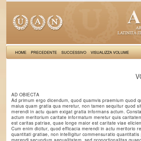
HOME
PRECEDENTE
SUCCESSIVO
VISUALIZZA VOLUME
Thomas Aquinas: Scr
VO
AD OBIECTA
Ad primum ergo dicendum, quod quamvis praemium quod qui
maius quam gratia qua meretur, non tamen sequitur quod sit
merendi in actu quam exigat gratia informans actum. Const
actum meritorium caritate informatum meretur quis caritate
est caritas patriae, quae longe maior est caritate viae elici
Cum enim dicitur, quod efficacia merendi in actu meritorio 
quantitati gratiae, non intelligitur commensuratio quantitatis
merendi secundum aequalitatem, sed proportionalitas quae