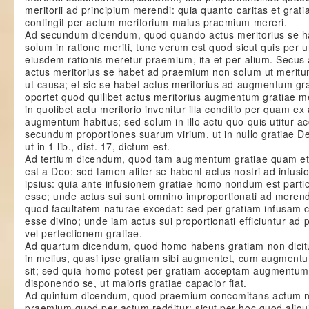
meritorii ad principium merendi: quia quanto caritas et grati
contingit per actum meritorium maius praemium mereri.
Ad secundum dicendum, quod quando actus meritorius se 
solum in ratione meriti, tunc verum est quod sicut quis per
eiusdem rationis meretur praemium, ita et per alium. Secu
actus meritorius se habet ad praemium non solum ut meri
ut causa; et sic se habet actus meritorius ad augmentum gr
oportet quod quilibet actus meritorius augmentum gratiae m
in quolibet actu meritorio invenitur illa conditio per quam ex
augmentum habitus; sed solum in illo actu quo quis utitur ac
secundum proportiones suarum virium, ut in nullo gratiae De
ut in 1 lib., dist. 17, dictum est.
Ad tertium dicendum, quod tam augmentum gratiae quam eti
est a Deo: sed tamen aliter se habent actus nostri ad infu
ipsius: quia ante infusionem gratiae homo nondum est partic
esse; unde actus sui sunt omnino improportionati ad meren
quod facultatem naturae excedat: sed per gratiam infusam co
esse divino; unde iam actus sui proportionati efficiuntur
vel perfectionem gratiae.
Ad quartum dicendum, quod homo habens gratiam non dicitu
in melius, quasi ipse gratiam sibi augmentet, cum augment
sit; sed quia homo potest per gratiam acceptam augmentum 
disponendo se, ut maioris gratiae capacior fiat.
Ad quintum dicendum, quod praemium concomitans actum non
praemium quod per actum redditur; sicut per hoc quod aliqu