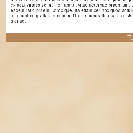
ex actu virtutis sentit, non amittit vitae aeternae praemium,
eadem ratio praemii utrobique. Ita etiam per hoc quod actu
augmentum gratiae, non impeditur remuneratio quae consisti
gloriae.
To