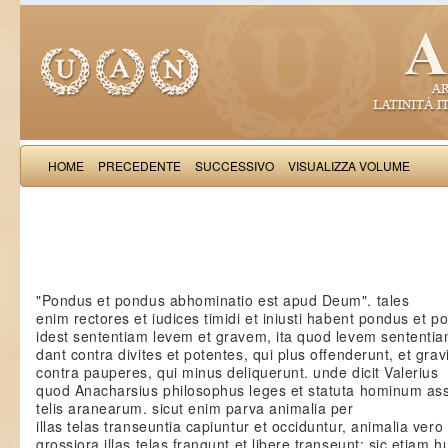
HOME
PRECEDENTE
SUCCESSIVO
VISUALIZZA VOLUME
Iacobus de Varagi
"Pondus et pondus abhominatio est apud Deum". tales
enim rectores et iudices timidi et iniusti habent pondus et p
idest sententiam levem et gravem, ita quod levem sententi
dant contra divites et potentes, qui plus offenderunt, et gra
contra pauperes, qui minus deliquerunt. unde dicit Valerius
quod Anacharsius philosophus leges et statuta hominum ass
telis aranearum. sicut enim parva animalia per
illas telas transeuntia capiuntur et occiduntur, animalia vero
grossiora illas telas frangunt et libere transeunt; sic etiam 