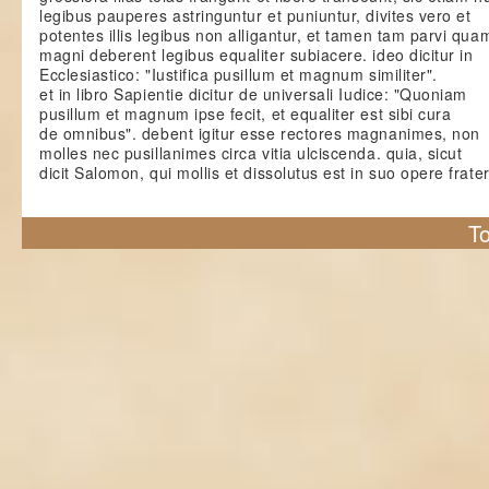
legibus pauperes astringuntur et puniuntur, divites vero et
potentes illis legibus non alligantur, et tamen tam parvi qua
magni deberent legibus equaliter subiacere. ideo dicitur in
Ecclesiastico: "Iustifica pusillum et magnum similiter".
et in libro Sapientie dicitur de universali Iudice: "Quoniam
pusillum et magnum ipse fecit, et equaliter est sibi cura
de omnibus". debent igitur esse rectores magnanimes, non
molles nec pusillanimes circa vitia ulciscenda. quia, sicut
dicit Salomon, qui mollis et dissolutus est in suo opere frate
To