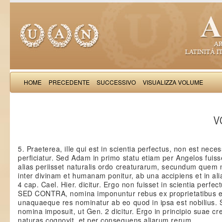
HOME
PRECEDENTE
SUCCESSIVO
VISUALIZZA VOLUME
Thomas Aquinas: Scr
VO
5. Praeterea, ille qui est in scientia perfectus, non est neces
perficiatur. Sed Adam in primo statu etiam per Angelos fuisse
alias periisset naturalis ordo creaturarum, secundum quem 
inter divinam et humanam ponitur, ab una accipiens et in ali
4 cap. Cael. Hier. dicitur. Ergo non fuisset in scientia perfect
SED CONTRA, nomina imponuntur rebus ex proprietatibus 
unaquaeque res nominatur ab eo quod in ipsa est nobilius.
nomina imposuit, ut Gen. 2 dicitur. Ergo in principio suae cr
naturas cognovit, et per consequens aliarum rerum.