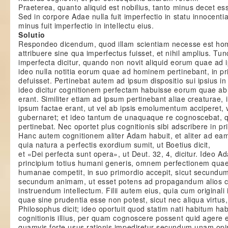
Praeterea, quanto aliquid est nobilius, tanto minus decet es
Sed in corpore Adae nulla fuit imperfectio in statu innocenti
minus fuit imperfectio in intellectu eius.
Solutio
Respondeo dicendum, quod illam scientiam necesse est homi
attribuere sine qua imperfectus fuisset, et nihil amplius. Tun
imperfecta dicitur, quando non novit aliquid eorum quae ad 
ideo nulla notitia eorum quae ad hominem pertinebant, in pr
defuisset. Pertinebat autem ad ipsum dispositio sui ipsius in 
ideo dicitur cognitionem perfectam habuisse eorum quae ab
erant. Similiter etiam ad ipsum pertinebant aliae creaturae,
ipsum factae erant, ut vel ab ipsis emolumentum acciperet, v
gubernaret; et ideo tantum de unaquaque re cognoscebat,
pertinebat. Nec oportet plus cognitionis sibi adscribere in pr
Hanc autem cognitionem aliter Adam habuit, et aliter ad eam
quia natura a perfectis exordium sumit, ut Boetius dicit,
et «Dei perfecta sunt opera», ut Deut. 32, 4, dicitur. Ideo
principium totius humani generis, omnem perfectionem qua
humanae competit, in suo primordio accepit, sicut secundum 
secundum animam, ut esset potens ad propagandum alios cor
instruendum intellectum. Filii autem eius, quia cum originali 
quae sine prudentia esse non potest, sicut nec aliqua virtus, 
Philosophus dicit; ideo oportuit quod statim nati habitum ha
cognitionis illius, per quam cognoscere possent quid agere e
quamvis forte usus rationis impediretur secundum unam opi