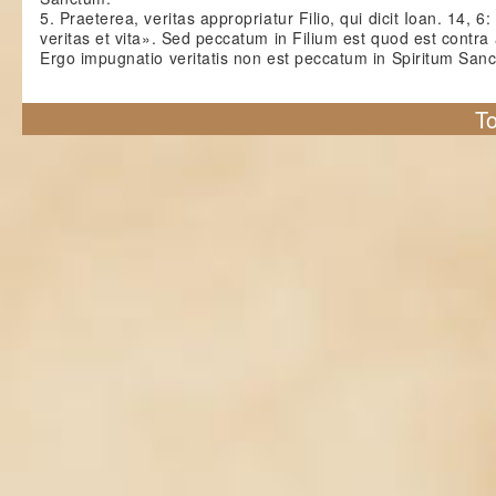
5. Praeterea, veritas appropriatur Filio, qui dicit Ioan. 14, 6
veritas et vita». Sed peccatum in Filium est quod est contra 
Ergo impugnatio veritatis non est peccatum in Spiritum Sanc
To