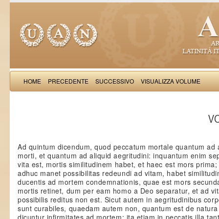
HOME
PRECEDENTE
SUCCESSIVO
VISUALIZZA VOLUME
Thomas Aquinas: Scr
VO
Ad quintum dicendum, quod peccatum mortale quantum ad al
morti, et quantum ad aliquid aegritudini: inquantum enim se
vita est, mortis similitudinem habet, et haec est mors prim
adhuc manet possibilitas redeundi ad vitam, habet similitudi
ducentis ad mortem condemnationis, quae est mors secunda
mortis retinet, dum per eam homo a Deo separatur, et ad vi
possibilis reditus non est. Sicut autem in aegritudinibus co
sunt curabiles, quaedam autem non, quantum est de natura 
dicuntur infirmitates ad mortem; ita etiam in peccatis illa t