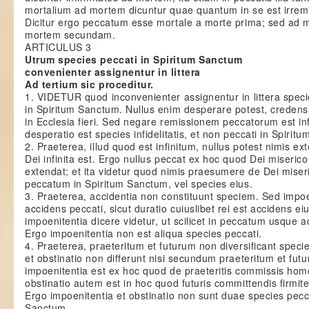
mortalium ad mortem dicuntur quae quantum in se est irremis
Dicitur ergo peccatum esse mortale a morte prima; sed ad 
mortem secundam.
ARTICULUS 3
Utrum species peccati in Spiritum Sanctum
convenienter assignentur in littera
Ad tertium sic proceditur.
1. VIDETUR quod inconvenienter assignentur in littera speci
in Spiritum Sanctum. Nullus enim desperare potest, crede
in Ecclesia fieri. Sed negare remissionem peccatorum est infi
desperatio est species infidelitatis, et non peccati in Spirit
2. Praeterea, illud quod est infinitum, nullus potest nimis e
Dei infinita est. Ergo nullus peccat ex hoc quod Dei miseric
extendat; et ita videtur quod nimis praesumere de Dei miseri
peccatum in Spiritum Sanctum, vel species eius.
3. Praeterea, accidentia non constituunt speciem. Sed impo
accidens peccati, sicut duratio cuiuslibet rei est accidens e
impoenitentia dicere videtur, ut scilicet in peccatum usque 
Ergo impoenitentia non est aliqua species peccati.
4. Praeterea, praeteritum et futurum non diversificant spec
et obstinatio non differunt nisi secundum praeteritum et fut
impoenitentia est ex hoc quod de praeteritis commissis hom
obstinatio autem est in hoc quod futuris committendis firmite
Ergo impoenitentia et obstinatio non sunt duae species pecca
Sanctum.