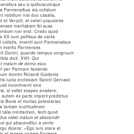
onensibus seu a quibuscumque
 a Parmensibus eis collatum
t nobilium nisi duo casalia,
ini et Verçoli, et ceteri populares
rmenses maritabant ibi suas
dendum non erat. Credo quod
s XX cum pellibus de variis
i collatis, inventi sunt Parmensibus
 et merito Parmenses
cti Donini, quando tempus congruum
iis dicit, XVII:
Qui
det malum de domo eius
.
ret per Parmam faciendo
omum domini Rolandi Guidonis
tis iuxta ecclesiam Sancti Gervasii.
od incontinenti sine
ie, si vellet sospes evadere,
 autem ex parte imperii predictus
s Bovis et multas potestarias
ns tantam multitudinem
 talia minitantem, fecit quod
idus videt malum et abscondit
icut qui absconditur a vento
 ergo dicens: «Ego iuro stare et
is et tenere partem Ecclesie