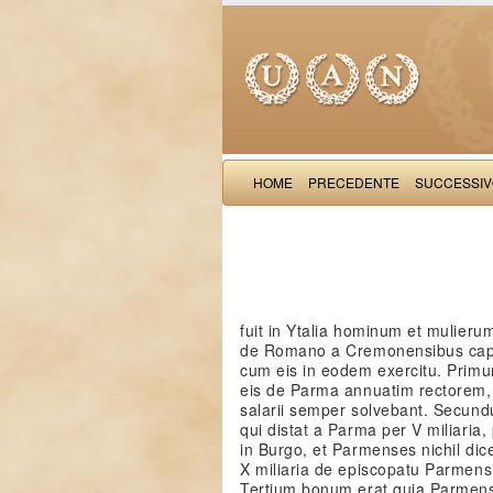
HOME
PRECEDENTE
SUCCESSI
fuit in Ytalia hominum et mulierum
de Romano a Cremonensibus captus
cum eis in eodem exercitu. Prim
eis de Parma annuatim rectorem, 
salarii semper solvebant. Secundu
qui distat a Parma per V miliari
in Burgo, et Parmenses nichil dic
X miliaria de episcopatu Parmen
Tertium bonum erat quia Parmens