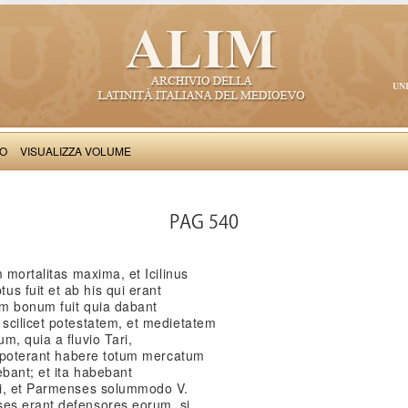
UN
VO
VISUALIZZA VOLUME
Salimbene de Adam: Cronica
PAG 540
 mortalitas maxima, et Icilinus
 fuit et ab his qui erant
um bonum fuit quia dabant
scilicet potestatem, et medietatem
m, quia a fluvio Tari,
a, poterant habere totum mercatum
ebant; et ita habebant
si, et Parmenses solummodo V.
es erant defensores eorum, si