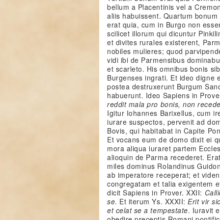
bellum a Placentinis vel a Crem
aliis habuissent. Quartum bonum
erat quia, cum in Burgo non essen
scilicet illorum qui dicuntur Pinkil
et divites rurales existerent, Pa
nobiles mulieres; quod parvipen
vidi ibi de Parmensibus dominabu
et scarleto. His omnibus bonis sib
Burgenses ingrati. Et ideo digne
postea destruxerunt Burgum San
habuerunt. Ideo Sapiens in Proverb
reddit mala pro bonis, non rece
Igitur Iohannes Barixellus, cum i
iurare suspectos, pervenit ad d
Bovis, qui habitabat in Capite Pon
Et vocans eum de domo dixit ei qu
mora aliqua iuraret partem Eccles
alioquin de Parma recederet. Erat
miles dominus Rolandinus Guidoni
ab imperatore receperat; et vide
congregatam et talia exigentem et
dicit Sapiens in Prover. XXII:
Call
se
. Et iterum Ys. XXXII:
Erit vir s
et celat se a tempestate
. Iuravit
obedire preceptis Romani pontific