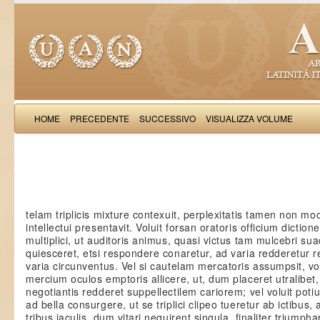
HOME
PRECEDENTE
SUCCESSIVO
VISUALIZZA VOLUME
Nicolaus de
telam triplicis mixture contexuit, perplexitatis tamen non mod
intellectui presentavit. Voluit forsan oratoris officium dictio
multiplici, ut auditoris animus, quasi victus tam mulcebri sua
quiesceret, etsi respondere conaretur, ad varia redderetur 
varia circunventus. Vel si cautelam mercatoris assumpsit, volu
mercium oculos emptoris allicere, ut, dum placeret utralibet,
negotiantis redderet suppellectilem cariorem; vel voluit potiu
ad bella consurgere, ut se triplici clipeo tueretur ab ictibus, 
tribus iaculis, dum vitari nequirent singula, finaliter triumph