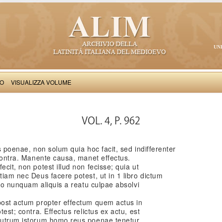
UN
VO
VISUALIZZA VOLUME
Thomas Aquinas: Scriptum super Libros Sententiarum, II
VOL. 4, P. 962
us poenae, non solum quia hoc facit, sed indifferenter
 contra. Manente causa, manet effectus.
ecit, non potest illud non fecisse; quia ut
tiam nec Deus facere potest, ut in 1 libro dictum
Ergo nunquam aliquis a reatu culpae absolvi
 post actum propter effectum quem actus in
test; contra. Effectus relictus ex actu, est
neutrum istorum homo reus poenae tenetur,