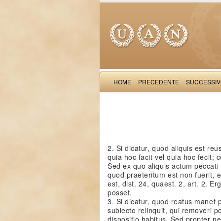
HOME
PRECEDENTE
SUCCESSI
2. Si dicatur, quod aliquis est re
quia hoc facit vel quia hoc fecit;
Sed ex quo aliquis actum peccati f
quod praeteritum est non fuerit, e
est, dist. 24, quaest. 2, art. 2. 
posset.
3. Si dicatur, quod reatus manet
subiecto relinquit, qui removeri po
dispositio habitus. Sed propter 