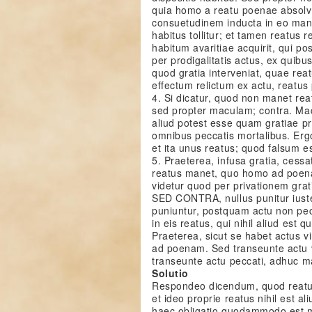
quia homo a reatu poenae absolv
consuetudinem inducta in eo manen
habitus tollitur; et tamen reatus 
habitum avaritiae acquirit, qui 
per prodigalitatis actus, ex quibu
quod gratia interveniat, quae reat
effectum relictum ex actu, reatu
4. Si dicatur, quod non manet re
sed propter maculam; contra. Macula
aliud potest esse quam gratiae pr
omnibus peccatis mortalibus. Er
et ita unus reatus; quod falsum es
5. Praeterea, infusa gratia, cessa
reatus manet, quo homo ad poena
videtur quod per privationem gra
SED CONTRA, nullus punitur iuste
puniuntur, postquam actu non pec
in eis reatus, qui nihil aliud est
Praeterea, sicut se habet actus v
ad poenam. Sed transeunte actu v
transeunte actu peccati, adhuc m
Solutio
Respondeo dicendum, quod reatus
et ideo proprie reatus nihil est a
haec obligatio quodammodo est m