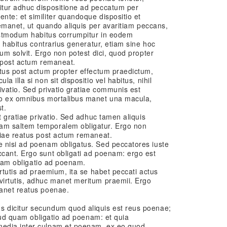
itur adhuc dispositione ad peccatum per
te: et similiter quandoque dispositio et
remanet, ut quando aliquis per avaritiam peccans,
postmodum habitus corrumpitur in eodem
s habitus contrarius generatur, etiam sine hoc
um solvit. Ergo non potest dici, quod propter
s post actum remaneat.
atus post actum propter effectum praedictum,
 illa si non sit dispositio vel habitus, nihil
ivatio. Sed privatio gratiae communis est
go ex omnibus mortalibus manet una macula,
t.
t gratiae privatio. Sed adhuc tamen aliquis
m saltem temporalem obligatur. Ergo non
tiae reatus post actum remaneat.
 nisi ad poenam obligatus. Sed peccatores iuste
cant. Ergo sunt obligati ad poenam: ergo est
 quam obligatio ad poenam.
irtutis ad praemium, ita se habet peccati actus
irtutis, adhuc manet meritum praemii. Ergo
anet reatus poenae.
 dicitur secundum quod aliquis est reus poenae;
liud quam obligatio ad poenam: et quia
edia inter culpam et poenam, ex eo quod