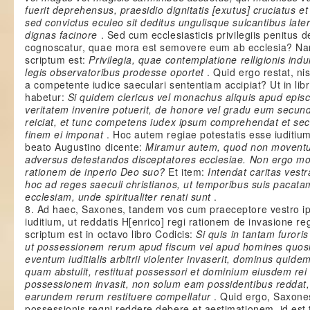
fuerit deprehensus, praesidio dignitatis [exutus] cruciatus e
sed convictus eculeo sit deditus ungulisque sulcantibus late
dignas facinore
. Sed cum ecclesiasticis privilegiis penitus d
cognoscatur, quae mora est semovere eum ab ecclesia? Nam
scriptum est:
Privilegia, quae contemplatione relligionis indu
legis observatoribus prodesse oportet
. Quid ergo restat, ni
a competente iudice saeculari sententiam accipiat? Ut in li
habetur:
Si quidem clericus vel monachus aliquis apud epis
veritatem invenire potuerit, de honore vel gradu eum secu
reiciat, et tunc competens iudex ipsum comprehendat et sec
finem ei imponat
. Hoc autem regiae potestatis esse iuditiu
beato Augustino dicente:
Miramur autem, quod non moventur
adversus detestandos disceptatores ecclesiae. Non ergo m
rationem de inperio Deo suo?
Et item:
Intendat caritas vestr
hoc ad reges saeculi christianos, ut temporibus suis pacat
ecclesiam, unde spiritualiter renati sunt
.
8. Ad haec, Saxones, tandem vos cum praeceptore vestro i
iuditium, ut reddatis H[enrico] regi rationem de invasione r
scriptum est in octavo libro Codicis:
Si quis in tantam furori
ut possessionem rerum apud fiscum vel apud homines quosl
eventum iuditialis arbitrii violenter invaserit, dominus quid
quam abstulit, restituat possessori et dominium eiusdem rei 
possessionem invasit, non solum eam possidentibus reddat
earundem rerum restituere compellatur
. Quid ergo, Saxones
possessionis regni reddere debere et aestimationem, id es