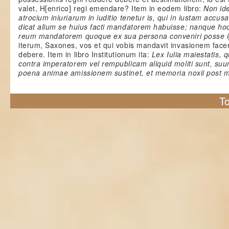
valet, H[enrico] regi emendare? Item in eodem libro:
Non id
atrocium iniuriarum in iuditio tenetur is, qui in iustam accus
dicat alium se huius facti mandatorem habuisse; nanque hoc
reum mandatorem quoque ex sua persona conveniri posse 
iterum, Saxones, vos et qui vobis mandavit invasionem facere
debere. Item in libro Institutionum ita:
Lex Iulia maiestatis, 
contra imperatorem vel rempublicam aliquid moliti sunt, suu
poena animae amissionem sustinet, et memoria noxii post
To