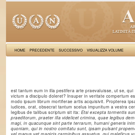
HOME
PRECEDENTE
SUCCESSIVO
VISUALIZZA VOLUME
Petrus Crassu
est tantum eum in illa pestifera arte praevaluisse, ut se, qui
victum a discipulo doleret? Insuper in veritate compertum es
modo ipsum librum mortiferae artis acquisivit. Propterea ips
iudices, orat, obsecrat tantum scelus impunitum a vestra cen
legibus de talibus scriptum sit ita:
Etsi excepta tormentis su
praeditorum, praeter illa videlicet crimina, quae legibus de
magi, in quacunque sint parte terrarum, humani generis inim
quoniam, qui in nostro comitatu sunt, ipsam pulsant prope
vel magus vet magicis carminibus assuetus, qui maleficus v