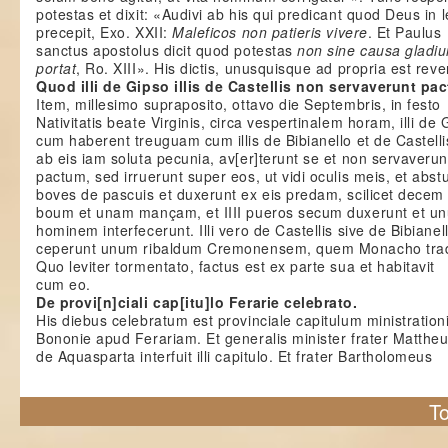
potestas et dixit: «Audivi ab his qui predicant quod Deus in 
precepit, Exo. XXII:
Maleficos non patieris vivere
. Et Paulus
sanctus apostolus dicit quod potestas
non sine causa gladi
portat
, Ro. XIII». His dictis, unusquisque ad propria est reve
Quod illi de Gipso illis de Castellis non servaverunt pa
Item, millesimo supraposito, ottavo die Septembris, in festo
Nativitatis beate Virginis, circa vespertinalem horam, illi de 
cum haberent treuguam cum illis de Bibianello et de Castelli
ab eis iam soluta pecunia, av[er]terunt se et non servaverun
pactum, sed irruerunt super eos, ut vidi oculis meis, et abst
boves de pascuis et duxerunt ex eis predam, scilicet decem
boum et unam mançam, et IIII pueros secum duxerunt et u
hominem interfecerunt. Illi vero de Castellis sive de Bibianel
ceperunt unum ribaldum Cremonensem, quem Monacho trad
Quo leviter tormentato, factus est ex parte sua et habitavit
cum eo.
De provi[n]ciali cap[itu]lo Ferarie celebrato.
His diebus celebratum est provinciale capitulum ministration
Bononie apud Ferariam. Et generalis minister frater Matthe
de Aquasparta interfuit illi capitulo. Et frater Bartholomeus
To