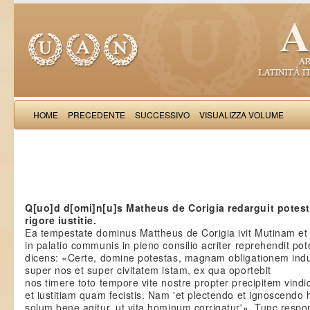
HOME
PRECEDENTE
SUCCESSIVO
VISUALIZZA VOLUME
Salimb
Q[uo]d d[omi]n[u]s Matheus de Corigia redarguit potes
rigore iustitie.
Ea tempestate dominus Mattheus de Corigia ivit Mutinam et
in palatio communis in pieno consilio acriter reprehendit po
dicens: «Certe, domine potestas, magnam obligationem indu
super nos et super civitatem istam, ex qua oportebit
nos timere toto tempore vite nostre propter precipitem vind
et iustitiam quam fecistis. Nam 'et plectendo et ignoscendo 
solum bene agitur, ut vita hominum corrigatur'». Tunc respo