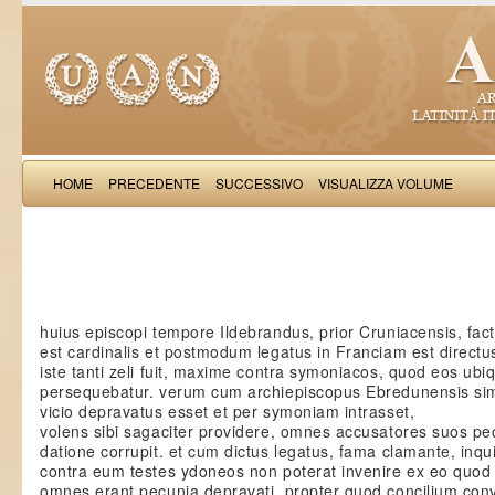
HOME
PRECEDENTE
SUCCESSIVO
VISUALIZZA VOLUME
Iacobus de Varagi
huius episcopi tempore Ildebrandus, prior Cruniacensis, fac
est cardinalis et postmodum legatus in Franciam est directu
iste tanti zeli fuit, maxime contra symoniacos, quod eos ubi
persequebatur. verum cum archiepiscopus Ebredunensis si
vicio depravatus esset et per symoniam intrasset,
volens sibi sagaciter providere, omnes accusatores suos pe
datione corrupit. et cum dictus legatus, fama clamante, inqui
contra eum testes ydoneos non poterat invenire ex eo quod
omnes erant pecunia depravati. propter quod concilium co