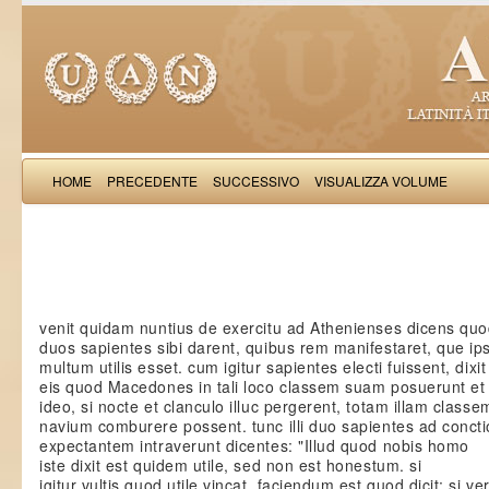
HOME
PRECEDENTE
SUCCESSIVO
VISUALIZZA VOLUME
Iacobus de Varagi
venit quidam nuntius de exercitu ad Athenienses dicens qu
duos sapientes sibi darent, quibus rem manifestaret, que ips
multum utilis esset. cum igitur sapientes electi fuissent, dixit
eis quod Macedones in tali loco classem suam posuerunt et
ideo, si nocte et clanculo illuc pergerent, totam illam classe
navium comburere possent. tunc illi duo sapientes ad conc
expectantem intraverunt dicentes: "Illud quod nobis homo
iste dixit est quidem utile, sed non est honestum. si
igitur vultis quod utile vincat, faciendum est quod dicit; si ve