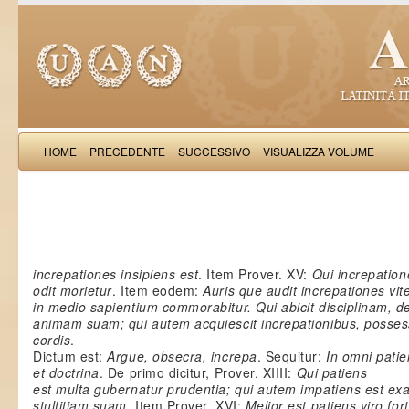
HOME
PRECEDENTE
SUCCESSIVO
VISUALIZZA VOLUME
Salimb
increpationes insipiens est
. Item Prover. XV:
Qui increpation
odit morietur
. Item eodem:
Auris que audit increpationes vit
in medio sapientium commorabitur. Qui abicit disciplinam, de
animam suam; qui autem acquiescit increpationibus, posses
cordis
.
Dictum est:
Argue, obsecra, increpa
. Sequitur:
In omni patie
et doctrina
. De primo dicitur, Prover. XIIII:
Qui patiens
est multa gubernatur prudentia; qui autem impatiens est exa
stultitiam suam
. Item Prover. XVI:
Melior est patiens viro fort