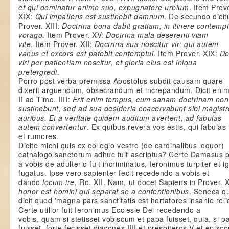
et qui dominatur animo suo, expugnatore urbium
. Item Prov
XIX:
Qui impatiens est sustinebit damnum
. De secundo dicit
Prover. XIII:
Doctrina bona dabit gratiam; in itinere contem
vorago
. Item Prover. XV:
Doctrina mala deserenti viam
vite
. Item Prover. XII:
Doctrina sua noscitur vir; qui autem
vanus et excors est patebit contemptui
. Item Prover. XIX:
Do
viri per patientiam noscitur, et gloria eius est iniqua
pretergredi
.
Porro post verba premissa Apostolus subdit causam quare
dixerit arguendum, obsecrandum et increpandum. Dicit enim
II ad Timo. IIII:
Erit enim tempus, cum sanam doctrinam non
sustinebunt, sed ad sua desideria coacervabunt sibi magistr
auribus. Et a veritate quidem auditum avertent, ad fabulas
autem convertentur
. Ex quibus revera vos estis, qui fabulas i
et rumores.
Dicite michi quis ex collegio vestro (de cardinalibus loquor)
cathalogo sanctorum adhuc fuit ascriptus? Certe Damasus 
a vobis de adulterio fuit incriminatus, Ieronimus turpiter et 
fugatus. Ipse vero sapienter fecit recedendo a vobis et
dando
locum ire
, Ro. XII. Nam, ut docet Sapiens in Prover. 
honor est homini qui separat se a contentionibus
. Seneca q
dicit quod 'magna pars sanctitatis est hortatores insanie reli
Certe utilior fuit Ieronimus Ecclesie Dei recedendo a
vobis, quam si stetisset vobiscum et papa fuisset, quia, si p
fuisset, forte fecisset diacones IIII et presbiteros V et episc