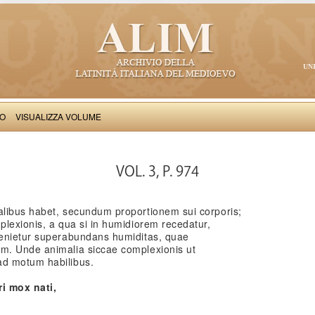
UN
VO
VISUALIZZA VOLUME
Thomas Aquinas: Scriptum super Libros Sententiarum, II
VOL. 3, P. 974
libus habet, secundum proportionem sui corporis;
lexionis, a qua si in humidiorem recedatur,
venietur superabundans humiditas, quae
m. Unde animalia siccae complexionis ut
d motum habilibus.
i mox nati,