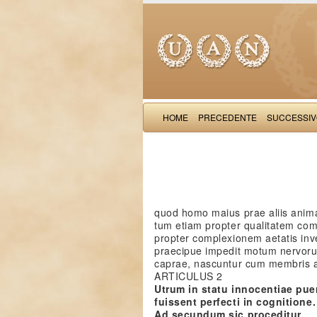
HOME
PRECEDENTE
SUCCESSI
quod homo maius prae aliis anima
tum etiam propter qualitatem comp
propter complexionem aetatis in
praecipue impedit motum nervoru
caprae, nascuntur cum membris a
ARTICULUS 2
Utrum in statu innocentiae puer
fuissent perfecti in cognitione.
Ad secundum sic proceditur.