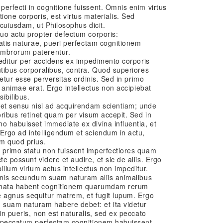
erfecti in cognitione fuissent. Omnis enim virtus
ione corporis, est virtus materialis. Sed
 cuiusdam, ut Philosophus dicit.
suo actu propter defectum corporis:
tatis naturae, pueri perfectam cognitionem
embrorum paterentur.
mpeditur per accidens ex impedimento corporis
utibus corporalibus, contra. Quod superiores
detur esse perversitas ordinis. Sed in primo
s animae erat. Ergo intellectus non accipiebat
ibilibus.
iget sensu nisi ad acquirendam scientiam; unde
oribus retinet quam per visum accepit. Sed in
o habuisset immediate ex divina influentia, et
Ergo ad intelligendum et sciendum in actu,
em quod prius.
 primo statu non fuissent imperfectiores quam
e possunt videre et audire, et sic de aliis. Ergo
bilium virium actus intellectus non impeditur.
ionis secundum suam naturam aliis animalibus
x nata habent cognitionem quarumdam rerum
e agnus sequitur matrem, et fugit lupum. Ergo
 suam naturam habere debet: et ita videtur
in pueris, non est naturalis, sed ex peccato
te peccatum perfectam cognitionem habuissent.