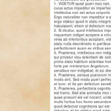
1. VIDETUR quod pueri mox nati, p
cuius actus impeditur ex imperfect
intellectus non est actus corporis
Ergo naturaliter non impeditur a 
ergo videtur quod in statu integri
habuissent, etiam si defectum m
2. Si dicatur, quod intellectus i
inquantum indiget accipere a virt
vires ab inferioribus accipiant, vi
statu nulla deordinatio in partibu
perfectionem suam ex viribus sens
3. Praeterea, intellectus non ind
qui privatur visu scientiam de col
primo statu habitum scientiae hom
forte per ministerium Angelorum. 
sensibus non indigebat; et sic id
4. Praeterea, sensus puerorum in
modo sint. Sed modo pueri perfect
et tunc: et ita per defectum sensi
5. Praeterea, perfectioris cognit
est homo. Sed alia animalia mo
quae prosunt eis vel nocent; und
multo fortius hoc homo secundum
quod defectus cognitionis qui est 
inductus: et ita videtur quod an