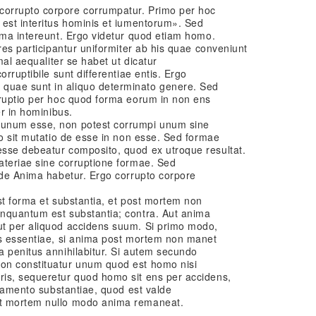
orrupto corpore corrumpatur. Primo per hoc
 est interitus hominis et iumentorum». Sed
ima intereunt. Ergo videtur quod etiam homo.
res participantur uniformiter ab his quae conveniunt
mal aequaliter se habet ut dicatur
orruptibile sunt differentiae entis. Ergo
uae sunt in aliquo determinato genere. Sed
rruptio per hoc quod forma eorum in non ens
er in hominibus.
 unum esse, non potest corrumpi unum sine
io sit mutatio de esse in non esse. Sed formae
sse debeatur composito, quod ex utroque resultat.
ateriae sine corruptione formae. Sed
 de Anima habetur. Ergo corrupto corpore
st forma et substantia, et post mortem non
nquantum est substantia; contra. Aut anima
t per aliquod accidens suum. Si primo modo,
es essentiae, si anima post mortem non manet
a penitus annihilabitur. Si autem secundo
on constituatur unum quod est homo nisi
is, sequeretur quod homo sit ens per accidens,
icamento substantiae, quod est valde
st mortem nullo modo anima remaneat.