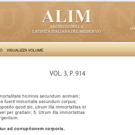
UN
VO
VISUALIZZA VOLUME
Thomas Aquinas: Scriptum super Libros Sententiarum, II
VOL. 3, P. 914
mmortalitate hominis secundum animam;
ae fuerit immortalis secundum corpus;
pposito quod sic, utrum illa immortalitas et
vel per gratiam; 5. Utrum illa immortalitas
rgentium.
ur ad corruptionem corporis.