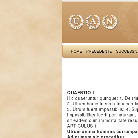
HOME
PRECEDENTE
SUCCESSI
QUAESTIO 1
Hic quaeruntur quinque: 1. De i
2. Utrum homo in statu innocenti
3. Utrum fuerit impassibilis; 4. Su
impassibilitas fuerit per naturam, 
sit eadem cum immortalitate resu
ARTICULUS 1
Utrum anima hominis corrumpat
Ad primum sic proceditur.