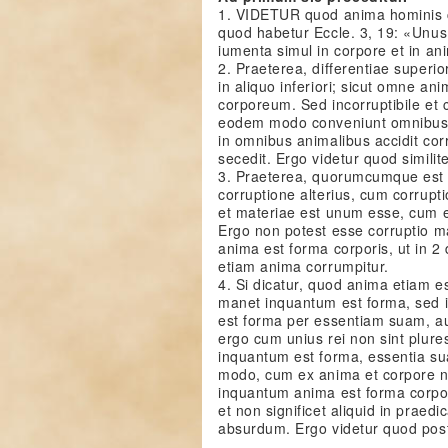
1. VIDETUR quod anima hominis c
quod habetur Eccle. 3, 19: «Unus
iumenta simul in corpore et in an
2. Praeterea, differentiae superio
in aliquo inferiori; sicut omne ani
corporeum. Sed incorruptibile et c
eodem modo conveniunt omnibus q
in omnibus animalibus accidit co
secedit. Ergo videtur quod similit
3. Praeterea, quorumcumque est
corruptione alterius, cum corrupt
et materiae est unum esse, cum e
Ergo non potest esse corruptio m
anima est forma corporis, ut in 2
etiam anima corrumpitur.
4. Si dicatur, quod anima etiam e
manet inquantum est forma, sed i
est forma per essentiam suam, au
ergo cum unius rei non sint plur
inquantum est forma, essentia su
modo, cum ex anima et corpore n
inquantum anima est forma corpor
et non significet aliquid in praed
absurdum. Ergo videtur quod po