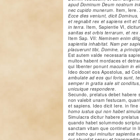
apud Dominum Deum nostrum iniq
nec cupido munerum
. Item, Iere.
Ecce dies veniunt, dicit Dominus,
et regnabit rex et sapiens erit et f
in terra
. Item, Sapientie VI, dicit
sanitas est orbis terrarum, et rex
Item Sap. VII:
Neminem enim dilig
sapientia inhabitat. Nam per sap
placuerunt tibi, Domine, a princip
Est autem valde necessaria sapien
multos habent mordaces et detrac
qui libenter ponunt
maculam in el
Ideo docet eos Apostolus, ad Colo.
ambulate ad eos qui foris sunt, 
semper in gratia sale sit conditu
unicuique respondere
.
Secundo, prelatus debet habere 
non valebit unam festucam, quantu
et sapiens. Ideo dicit Iere. in fin
homo iustus qui non habet simula
Simulacra dicitur habere prelatus
quando habet solummodo scriptur
sanctam vitam que continetur in li
est homo qui minuitur sapientia e
qui abundat sensu et transgreditu