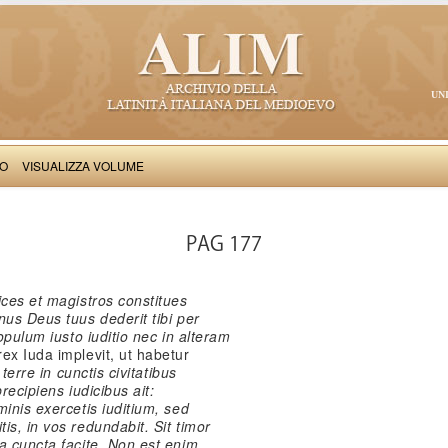
UN
VO
VISUALIZZA VOLUME
Salimbene de Adam: Cronica
PAG 177
ices et magistros constitues
nus Deus tuus dederit tibi per
populum iusto iuditio nec in alteram
ex Iuda implevit, ut habetur
 terre in cunctis civitatibus
recipiens iudicibus ait:
inis exercetis iuditium, sed
is, in vos redundabit. Sit timor
a cuncta facite. Non est enim