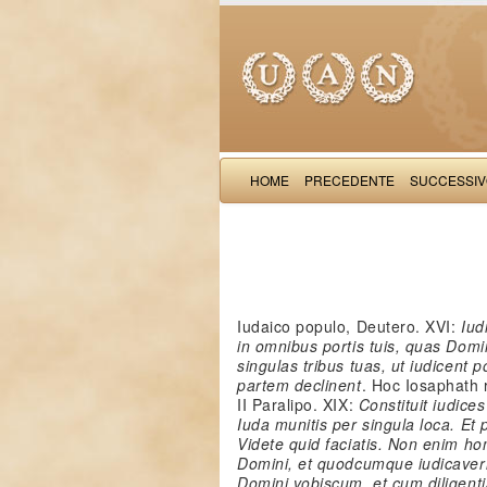
HOME
PRECEDENTE
SUCCESSI
Iudaico populo, Deutero. XVI:
Iud
in omnibus portis tuis, quas Domi
singulas tribus tuas, ut iudicent 
partem declinent
. Hoc Iosaphath r
II Paralipo. XIX:
Constituit iudices
Iuda munitis per singula loca. Et p
Videte quid faciatis. Non enim hom
Domini, et quodcumque iudicaverit
Domini vobiscum, et cum diligenti