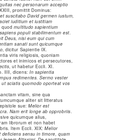
uitas nec personarum acceptio
 XXIII, promittit Dominus:
 et suscitabo David germen iustum,
aciet iuditium et iustitiam
ur quod
multitudo sapientium
 sapiens populi stabilimentum est
.
it Deus, nisi eum qui cum
ientiam sanati sunt quicumque
io
, dicitur Sapientie IX.
tia viris religiosis, quoniam
tores et inimicos et persecutores,
ectis
, ut habetur Eccli. XI.
 IIII, dicens:
In sapientia
tempus redimentes. Sermo vester
s, ut sciatis quomodo oporteat vos
sanctam vitam, sine qua
mcumque aliter sit litteratus
e epistole sue:
Melior est
cra. Nam erit longe ab opprobriis
.
 sive quicumque alius,
am librorum et non habet
bris. Item Eccli. XIX:
Melior
t deficiens sensu in timore, quam
r legem Altissimi
. De sanctitate