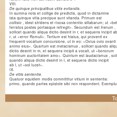
VIII.
De quinque principalibus vitiis evitandis.
In summa nota et collige de predictis, quod in dictamine
ista quinque vitia precipue sunt vitanda. Primum est
collisio
, idest stridens et rixosa contentio sillabarum; ut «bel
ferratos postes portasque refregit». Secundum est
frenum
,
scilicet quando aliqua dictio desinit in r, et sequens incipit a
r, ut «error Romuli». Tertium est hiatus, qui provenit ex
frequenti vocalium concursione, ut in eo: «Ovius ovio ovanti
animo eius». Quartum est
metacismus
, scilicet quando aliq
dictio desinit in m, et sequens incipit a vocali, ut «bonorum
hominum auctoritatem amo». Quintum est
laudacismus
, sci
quando aliqua dictio desinit in l, et sequens dictio incipit
ab l, ut «sol lucet».
IX.
De vitiis sententie.
Quatuor equidem modis committitur vitium in sententia:
primo, quando partes epistole sibi non respondent. Exempl
To