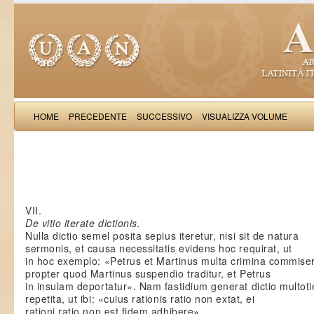
HOME
PRECEDENTE
SUCCESSIVO
VISUALIZZA VOLUME
Guido
VII.
De vitio iterate dictionis.
Nulla dictio semel posita sepius iteretur, nisi sit de natura
sermonis, et causa necessitatis evidens hoc requirat, ut
in hoc exemplo: «Petrus et Martinus multa crimina commiser
propter quod Martinus suspendio traditur, et Petrus
in insulam deportatur». Nam fastidium generat dictio multot
repetita, ut ibi: «cuius rationis ratio non extat, ei
rationi ratio non est fidem adhibere».