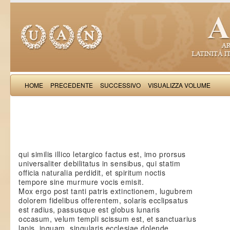
HOME
PRECEDENTE
SUCCESSIVO
VISUALIZZA VOLUME
Saba Malasp
qui similis illico letargico factus est, imo prorsus
universaliter debilitatus in sensibus, qui statim
officia naturalia perdidit, et spiritum noctis
tempore sine murmure vocis emisit.
Mox ergo post tanti patris extinctionem, lugubrem
dolorem fidelibus offerentem, solaris ecclipsatus
est radius, passusque est globus lunaris
occasum, velum templi scissum est, et sanctuarius
lapis, inquam, singularis ecclesiae dolende