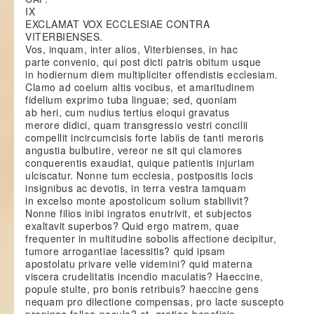
IX
EXCLAMAT VOX ECCLESIAE CONTRA
VITERBIENSES.
Vos, inquam, inter alios, Viterbienses, in hac
parte convenio, qui post dicti patris obitum usque
in hodiernum diem multipliciter offendistis ecclesiam.
Clamo ad coelum altis vocibus, et amaritudinem
fidelium exprimo tuba linguae; sed, quoniam
ab heri, cum nudius tertius eloqui gravatus
merore didici, quam transgressio vestri concilii
compellit incircumcisis forte labiis de tanti meroris
angustia bulbutire, vereor ne sit qui clamores
conquerentis exaudiat, quique patientis injuriam
ulciscatur. Nonne tum ecclesia, postpositis locis
insignibus ac devotis, in terra vestra tamquam
in excelso monte apostolicum solium stabilivit?
Nonne filios inibi ingratos enutrivit, et subjectos
exaltavit superbos? Quid ergo matrem, quae
frequenter in multitudine sobolis affectione decipitur,
tumore arrogantiae lacessitis? quid ipsam
apostolatu privare velle videmini? quid materna
viscera crudelitatis incendio maculatis? Haeccine,
popule stulte, pro bonis retribuis? haeccine gens
nequam pro dilectione compensas, pro lacte suscepto