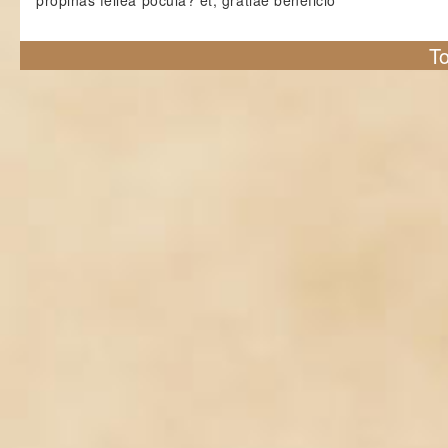
propinas fellea pocula? et, gratiae beneficio
To