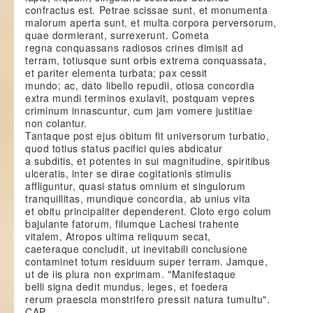
confractus est. Petrae scissae sunt, et monumenta
malorum aperta sunt, et multa corpora perversorum,
quae dormierant, surrexerunt. Cometa
regna conquassans radiosos crines dimisit ad
terram, totiusque sunt orbis extrema conquassata,
et pariter elementa turbata; pax cessit
mundo; ac, dato libello repudii, otiosa concordia
extra mundi terminos exulavit, postquam vepres
criminum innascuntur, cum jam vomere justitiae
non colantur.
Tantaque post ejus obitum fit universorum turbatio,
quod totius status pacifici quies abdicatur
a subditis, et potentes in sui magnitudine, spiritibus
ulceratis, inter se dirae cogitationis stimulis
affliguntur, quasi status omnium et singulorum
tranquillitas, mundique concordia, ab unius vita
et obitu principaliter dependerent. Cloto ergo colum
bajulante fatorum, filumque Lachesi trahente
vitalem, Atropos ultima reliquum secat,
caeteraque concludit, ut inevitabili conclusione
contaminet totum residuum super terram. Jamque,
ut de iis plura non exprimam. "Manifestaque
belli signa dedit mundus, leges, et foedera
rerum praescia monstrifero pressit natura tumultu".
CAP.