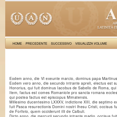
HOME
PRECEDENTE
SUCCESSIVO
VISUALIZZA VOLUME
Petri 
Eodem anno, die VI exeunte marcio, dominus papa Martinus ob
Eodem vero anno, die secundo intrante apreli, electus est
Honorius, qui fuit dominus Iacobus de Sabello de Roma, qui 
Item, factus est comes Romaniole pro sancta romana eccles
qui postea factus est episcopus Mimatensis.
Millesimo ducentesimo LXXXV, indictione XIII, die septimo e
fuit Pasca resurectionis Domini nostri Ihesu Cristi, occisus f
de Forlivio, quem occiderunt illi de Calbuli.
Dicto anno, die mercurii secundo intrante madio, occisus fu