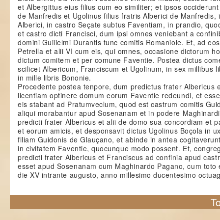
et Albergittus eius filius cum eo similiter; et ipsos occiderun
de Manfredis et Ugolinus filius fratris Alberici de Manfredis, i
Alberici, in castro Seçate subtus Faventiam, in prandio, qu
et castro dicti Francisci, dum ipsi omnes veniebant a confini
domini Guilielmi Durantis tunc comitis Romaniole. Et, ad eos
Petrella et alii VI cum eis, qui omnes, occasione dictorum h
dictum comitem et per comune Faventie. Postea dictus come
scilicet Albericum, Franciscum et Ugolinum, in sex millibus l
in mille libris Bononie.
Procedente postea tenpore, dum predictus frater Albericus e
licentiam optinere domum eorum Faventie redeundi, et essen
eis stabant ad Pratumveclum, quod est castrum comitis Guidon
aliqui morabantur apud Sosenanam et in podere Maghinardi
predicti frater Albericus et alii de domo sua concordiam et
et eorum amicis, et desponsavit dictus Ugolinus Boçola in 
filiam Guidonis de Glauçano, et abinde in antea cogitaverunt
in civitatem Faventie, quocunque modo possent. Et, congre
predicti frater Albericus et Franciscus ad confinia apud cast
esset apud Sosenanam cum Maghinardo Pagano, cum toto e
die XV intrante augusto, anno millesimo ducentesimo octua
To