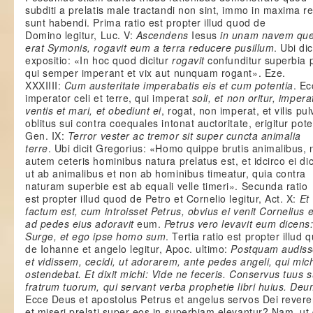
subditi a prelatis male tractandi non sint, immo in maxima r
sunt habendi. Prima ratio est propter illud quod de
Domino legitur, Luc. V:
Ascendens
Iesus
in unam navem qu
erat Symonis, rogavit eum a terra reducere pusillum
. Ubi dic
expositio: «In hoc quod dicitur
rogavit
confunditur superbia 
qui semper imperant et vix aut nunquam rogant». Eze.
XXXIIII:
Cum austeritate imperabatis eis et cum potentia
. E
imperator celi et terre, qui imperat
soli, et non oritur, impera
ventis et mari, et obediunt ei
, rogat, non imperat, et vilis pul
oblitus sui contra coequales intonat auctoritate, erigitur pote
Gen. IX:
Terror vester ac tremor sit super cuncta animalia
terre
. Ubi dicit Gregorius: «Homo quippe brutis animalibus, 
autem ceteris hominibus natura prelatus est, et idcirco ei dic
ut ab animalibus et non ab hominibus timeatur, quia contra
naturam superbie est ab equali velle timeri». Secunda ratio
est propter illud quod de Petro et Cornelio legitur, Act. X:
Et
factum est, cum introisset Petrus, obvius ei venit Cornelius 
ad pedes eius adoravit
eum.
Petrus vero levavit eum dicens
Surge, et ego ipse homo sum
. Tertia ratio est propter illud 
de Iohanne et angelo legitur, Apoc. ultimo:
Postquam audis
et vidissem, cecidi, ut adorarem, ante pedes angeli, qui mic
ostendebat. Et dixit michi: Vide ne feceris. Conservus tuus 
fratrum tuorum, qui servant verba prophetie libri huius. De
Ecce Deus et apostolus Petrus et angelus servos Dei revere
et miseri prelati super eos in superbiam elevantur? Nam, ut d