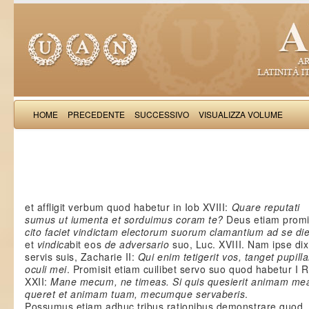
HOME
PRECEDENTE
SUCCESSIVO
VISUALIZZA VOLUME
Salimb
et affligit verbum quod habetur in Iob XVIII:
Quare reputati
sumus ut iumenta et sorduimus coram te?
Deus etiam promit
cito faciet vindictam electorum suorum clamantium ad se di
et
vindica
bit eos
de adversario
suo, Luc. XVIII. Nam ipse dix
servis suis, Zacharie II:
Qui enim tetigerit vos, tanget pupill
oculi mei
. Promisit etiam cuilibet servo suo quod habetur I 
XXII:
Mane mecum, ne timeas. Si quis quesierit animam me
queret et animam tuam, mecumque servaberis
.
Possumus etiam adhuc tribus rationibus demonstrare quod