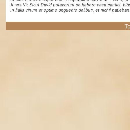
Amos VI:
Sicut David putaverunt se habere vasa cantici, bib
in fialis vinum et optimo unguento delibuti, et nichil patieban
To