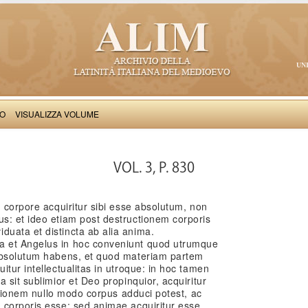
UN
VO
VISUALIZZA VOLUME
Thomas Aquinas: Scriptum super Libros Sententiarum, II
VOL. 3, P. 830
n corpore acquiritur sibi esse absolutum, non
s: et ideo etiam post destructionem corporis
uata et distincta ab alia anima.
 et Angelus in hoc conveniunt quod utrumque
 absolutum habens, et quod materiam partem
tur intellectualitas in utroque: in hoc tamen
 sit sublimior et Deo propinquior, acquiritur
pationem nullo modo corpus adduci potest, ac
 corporis esse; sed animae acquiritur esse