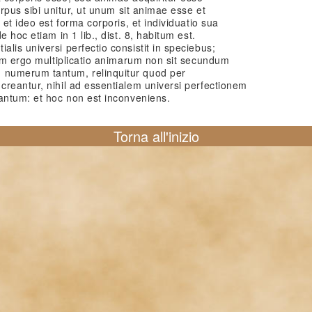
orpus sibi unitur, ut unum sit animae esse et
 et ideo est forma corporis, et individuatio sua
 hoc etiam in 1 lib., dist. 8, habitum est.
lis universi perfectio consistit in speciebus;
Cum ergo multiplicatio animarum non sit secundum
numerum tantum, relinquitur quod per
reantur, nihil ad essentialem universi perfectionem
tantum: et hoc non est inconveniens.
Torna all'inizio