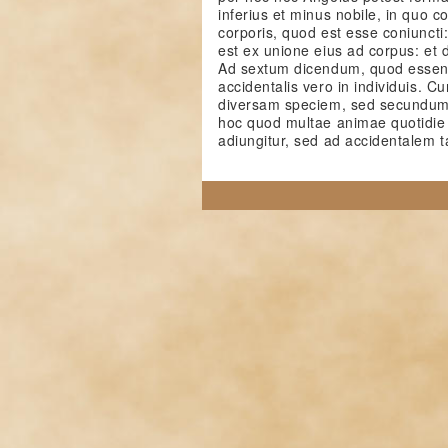
inferius et minus nobile, in quo c
corporis, quod est esse coniuncti:
est ex unione eius ad corpus: et de
Ad sextum dicendum, quod essentia
accidentalis vero in individuis. 
diversam speciem, sed secundum 
hoc quod multae animae quotidie c
adiungitur, sed ad accidentalem 