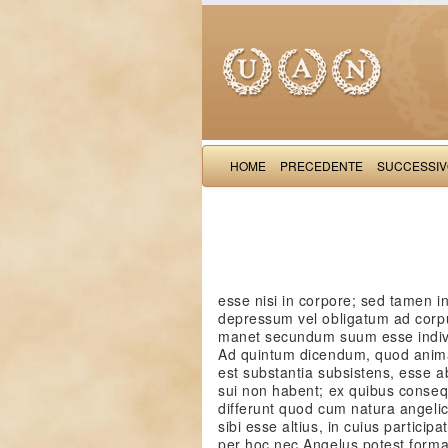
HOME
PRECEDENTE
SUCCESSI
esse nisi in corpore; sed tamen i
depressum vel obligatum ad corpu
manet secundum suum esse individ
Ad quintum dicendum, quod anima
est substantia subsistens, esse
sui non habent; ex quibus consequi
differunt quod cum natura angelica
sibi esse altius, in cuius partici
per hoc nec Angelus potest forma