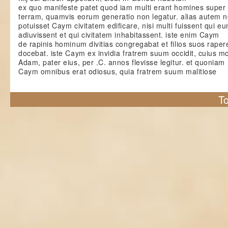
ex quo manifeste patet quod iam multi erant homines super
terram, quamvis eorum generatio non legatur. alias autem 
potuisset Caym civitatem edificare, nisi multi fuissent qui e
adiuvissent et qui civitatem inhabitassent. iste enim Caym
de rapinis hominum divitias congregabat et filios suos raper
docebat. iste Caym ex invidia fratrem suum occidit, cuius m
Adam, pater eius, per .C. annos flevisse legitur. et quoniam
Caym omnibus erat odiosus, quia fratrem suum malitiose
To