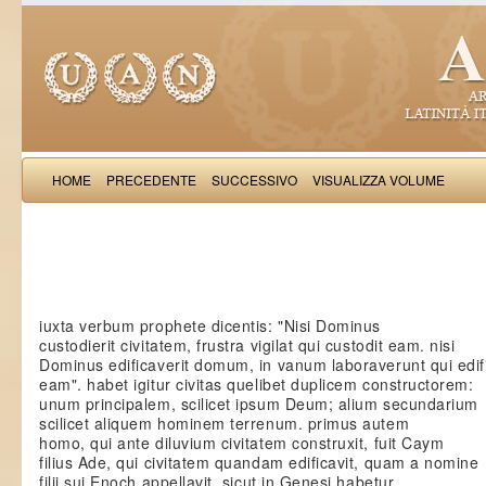
HOME
PRECEDENTE
SUCCESSIVO
VISUALIZZA VOLUME
Iacobus de Varagi
iuxta verbum prophete dicentis: "Nisi Dominus
custodierit civitatem, frustra vigilat qui custodit eam. nisi
Dominus edificaverit domum, in vanum laboraverunt qui edif
eam". habet igitur civitas quelibet duplicem constructorem:
unum principalem, scilicet ipsum Deum; alium secundarium
scilicet aliquem hominem terrenum. primus autem
homo, qui ante diluvium civitatem construxit, fuit Caym
filius Ade, qui civitatem quandam edificavit, quam a nomine
filij sui Enoch appellavit, sicut in Genesi habetur.