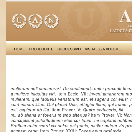
HOME
PRECEDENTE
SUCCESSIVO
VISUALIZZA VOLUME
Salimb
mulierum noli commorari. De vestimentis enim procedit tinea
a muliere iniquitas viri
. Item Eccle. VII:
Inveni amariorem mo
mulierem, que laqueus venatorum est, et sagena cor eius; v
sunt manus illius. Qui placet Deo, effugiet illam; qui autem 
est, capietur ab illa
. Item Prover. V:
Quare seduceris, fili
mi, ab aliena et foveris in sinu alterius?
Item Prover. VI:
Non
concupiscat pulcritudinem eius cor tuum, ne capiaris nutibus 
Pretium enim scorti vix unius est panis, mulier autem viri pr
animam capit
. Item Prover. XXIII:
Fovea enim profunda