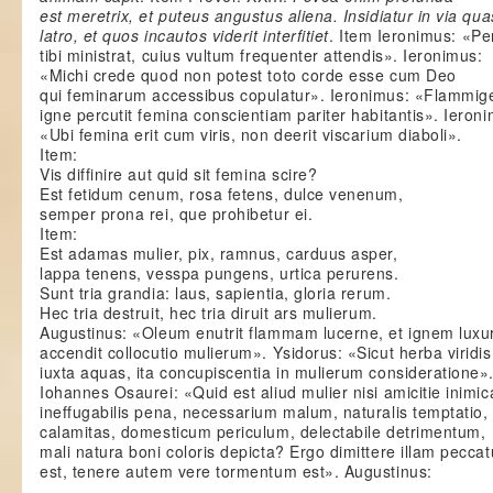
est meretrix, et puteus angustus aliena. Insidiatur in via qua
latro, et quos incautos viderit interfitiet
. Item Ieronimus: «Pe
tibi ministrat, cuius vultum frequenter attendis». Ieronimus:
«Michi crede quod non potest toto corde esse cum Deo
qui feminarum accessibus copulatur». Ieronimus: «Flammig
igne percutit femina conscientiam pariter habitantis». Ieron
«Ubi femina erit cum viris, non deerit viscarium diaboli».
Item:
Vis diffinire aut quid sit femina scire?
Est fetidum cenum, rosa fetens, dulce venenum,
semper prona rei, que prohibetur ei.
Item:
Est adamas mulier, pix, ramnus, carduus asper,
lappa tenens, vesspa pungens, urtica perurens.
Sunt tria grandia: laus, sapientia, gloria rerum.
Hec tria destruit, hec tria diruit ars mulierum.
Augustinus: «Oleum enutrit flammam lucerne, et ignem luxu
accendit collocutio mulierum». Ysidorus: «Sicut herba viridis
iuxta aquas, ita concupiscentia in mulierum consideratione»
Iohannes Osaurei: «Quid est aliud mulier nisi amicitie inimic
ineffugabilis pena, necessarium malum, naturalis temptatio, 
calamitas, domesticum periculum, delectabile detrimentum,
mali natura boni coloris depicta? Ergo dimittere illam pecca
est, tenere autem vere tormentum est». Augustinus: