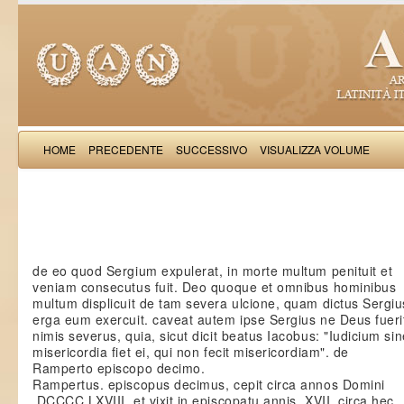
HOME
PRECEDENTE
SUCCESSIVO
VISUALIZZA VOLUME
Iacobus de Varagi
de eo quod Sergium expulerat, in morte multum penituit et
veniam consecutus fuit. Deo quoque et omnibus hominibus
multum displicuit de tam severa ulcione, quam dictus Sergiu
erga eum exercuit. caveat autem ipse Sergius ne Deus fuerit
nimis severus, quia, sicut dicit beatus Iacobus: "Iudicium sin
misericordia fiet ei, qui non fecit misericordiam". de
Ramperto episcopo decimo.
Rampertus. episcopus decimus, cepit circa annos Domini
.DCCCC.LXVIII. et vixit in episcopatu annis .XVII. circa hec